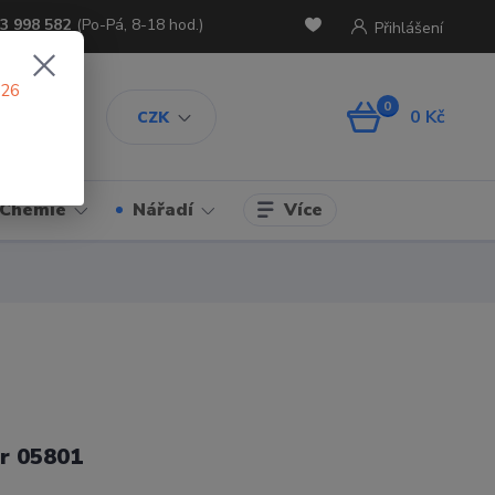
3 998 582
(Po-Pá, 8-18 hod.)
Přihlášení
026
0
0 Kč
CZK
Více
Chemie
Nářadí
r 05801