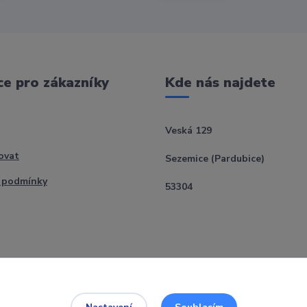
e pro zákazníky
Kde nás najdete
Veská 129
ovat
Sezemice (Pardubice)
 podmínky
53304