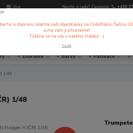
ů
Nevíte si rady? Zavolejte.
+420 77
Více
berte si dopravu zdarma vaší objednávky na Dobříšskou Šelmu 2
a my vám ji přivezeme!
Hledat
Těšíme se na vás u našeho stánku! :-)
Zavřít
ry
Diorama
Barvy
Patinace
) 1/48
R) 1/48
Trumpete