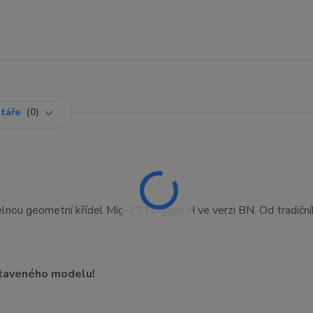
táře
0
nou geometrií křídel Mig-23 Flogger H ve verzi BN. Od tradičn
staveného modelu!