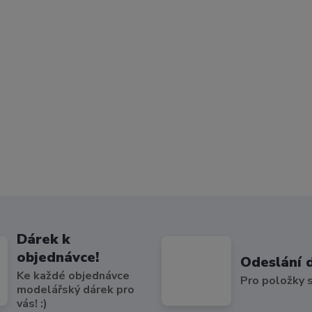
Dárek k
objednávce!
Odeslání 
Ke každé objednávce
Pro položky
modelářský dárek pro
vás! :)