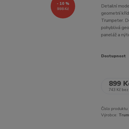
- 10 %
Detailní mod
998 Kč
geometrií kří
Trumpeter. De
pohyblivá geo
paneláž a nýt
Dostupnost
899 K
743 Kč
bez
Číslo produktu:
Výrobce:
Trum