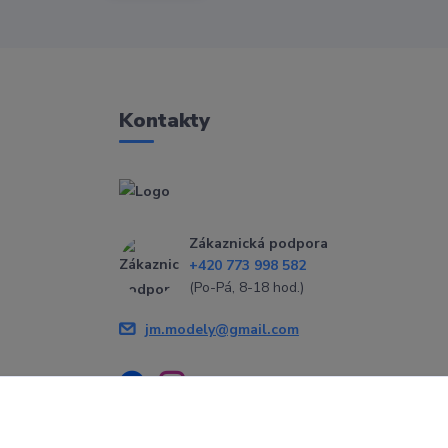
Kontakty
Zákaznická podpora
+420 773 998 582
(Po-Pá, 8-18 hod.)
jm.modely@gmail.com