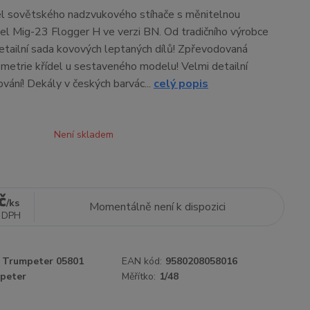
el sovětského nadzvukového stíhače s měnitelnou
del Mig-23 Flogger H ve verzi BN. Od tradičního výrobce
tailní sada kovových leptaných dílů! Zpřevodovaná
metrie křídel u sestaveného modelu! Velmi detailní
ování! Dekály v českých barvác...
celý popis
Není skladem
č
/
ks
Momentálně není k dispozici
 DPH
Trumpeter 05801
EAN kód:
9580208058016
peter
Měřítko:
1/48