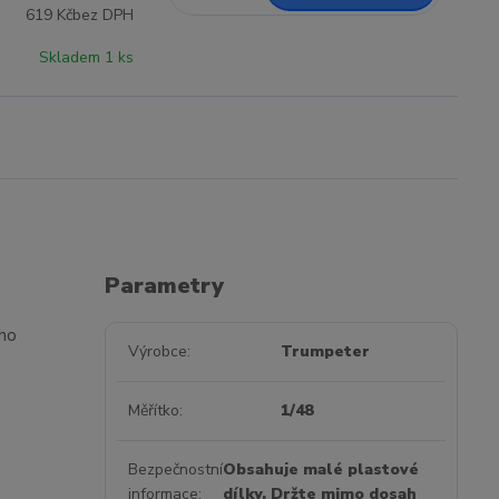
619 Kč
bez DPH
Skladem 1 ks
Parametry
ího
Výrobce
Trumpeter
Měřítko
1/48
Bezpečnostní
Obsahuje malé plastové
informace
dílky. Držte mimo dosah