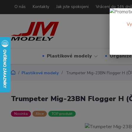
O nás
Kontakty
Jak jste spokojeni
Vrácení do 14ti dn
Vy
Plastikové modely
Organizé
Plastikové modely
Trumpeter Mig-23BN Flogger H (ČR
Trumpeter Mig-23BN Flogger H (Č
Novinka
Akce
TOP produkt