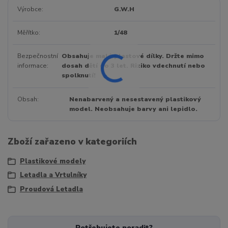
Výrobce
G.W.H
Měřítko
1/48
Bezpečnostní
Obsahuje malé plastové dílky. Držte mimo
informace
dosah dětí do 3 let. Riziko vdechnutí nebo
spolknutí!
Obsah
Nenabarvený a nesestavený plastikový
model. Neobsahuje barvy ani lepidlo.
Zboží zařazeno v kategoriích
Plastikové modely
Letadla a Vrtulníky
Proudová Letadla
Potřebujete poradit?