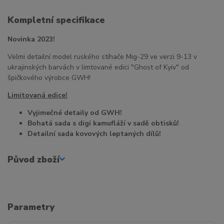
Kompletní specifikace
Novinka 2023!
Velmi detailní model ruského stíhače Mig-29 ve verzi 9-13 v
ukrajinských barvách v limtované edici "Ghost of Kyiv" od
špičkového výrobce GWH!
Limitovaná edice!
Vyjimečné detaily od GWH!
Bohatá sada s digi kamufláží v sadě obtisků!
Detailní sada kovových leptaných dílů!
Původ zboží
Parametry