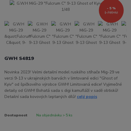
- 5 %
1 789 Kč
GWH S4819
Novinka 2023! Velmi detailní model ruského stíhače Mig-29 ve
verzi 9-13 v ukrajinských barvách v limtované edici "Ghost of
Kyiv" od špičkového výrobce GWH! Limitovaná edice! Vyjimečné
detaily od GWH! Bohatá sada s digi kamufláží v sadě obtisků!
Detailní sada kovových leptaných dílů!
celý popis
Dostupnost
Na objednávku > 5 ks