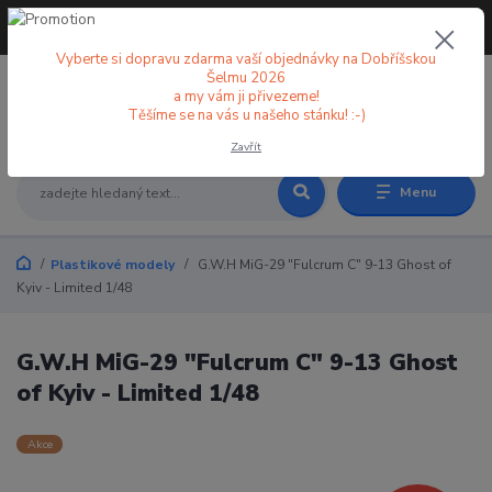
+420 773 998 582
CZK
(Po-Pá, 8-18 hod.)
Vyberte si dopravu zdarma vaší objednávky na Dobříšskou
Šelmu 2026
a my vám ji přivezeme!
0
0 Kč
Těšíme se na vás u našeho stánku! :-)
Zavřít
Menu
Plastikové modely
G.W.H MiG-29 "Fulcrum C" 9-13 Ghost of
Kyiv - Limited 1/48
G.W.H MiG-29 "Fulcrum C" 9-13 Ghost
of Kyiv - Limited 1/48
Akce