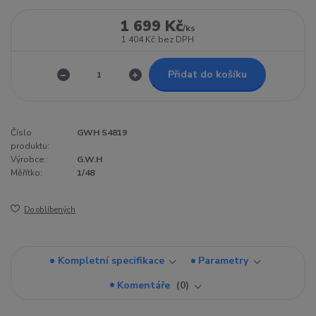
1 699 Kč
/
ks
1 404 Kč
bez DPH
Přidat do košíku
Číslo
GWH S4819
produktu:
Výrobce:
G.W.H
Měřítko:
1/48
Do oblíbených
Kompletní specifikace
Parametry
Komentáře
0