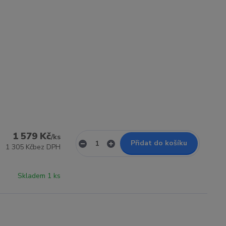
1 579 Kč
/
ks
Přidat do košíku
1 305 Kč
bez DPH
Skladem 1 ks