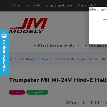
O nás
Kontakty
Jak jste spokojeni
Vrácení do 14ti dn
Vy
Plastikové modely
Organizé
Plastikové modely
Trumpeter Mil Mi-24V Hind-E Helic
Trumpeter Mil Mi-24V Hind-E Heli
Novinka
TOP produkt