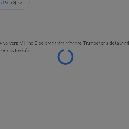
táře
0
4 ve verzi V Hind E od precizního výrobce Trumpeter s detailními
áže a nýtováním!