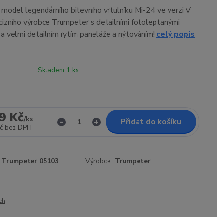
í model legendárního bitevního vrtulníku Mi-24 ve verzi V
cizního výrobce Trumpeter s detailními fotoleptanými
 a velmi detailním rytím paneláže a nýtováním!
celý popis
Skladem 1 ks
9 Kč
/
ks
Přidat do košíku
č
bez DPH
Trumpeter 05103
Výrobce:
Trumpeter
ch