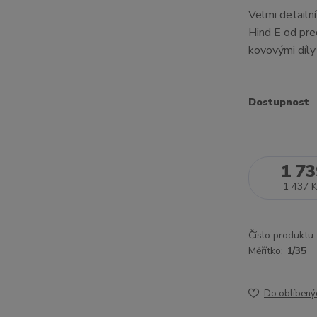
Velmi detailn
Hind E od pre
kovovými díly
Dostupnost
1 73
1 437 K
Číslo produktu:
Měřítko:
1/35
Do oblíbený