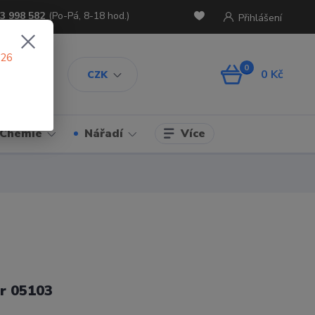
3 998 582
(Po-Pá, 8-18 hod.)
Přihlášení
026
0
0 Kč
CZK
Více
Chemie
Nářadí
r 05103