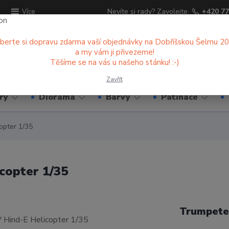
ů
Nevíte si rady? Zavolejte.
+420 77
Více
berte si dopravu zdarma vaší objednávky na Dobříšskou Šelmu 2
a my vám ji přivezeme!
Hledat
Těšíme se na vás u našeho stánku! :-)
Zavřít
ry
Diorama
Barvy
Patinace
opter 1/35
copter 1/35
Trumpete