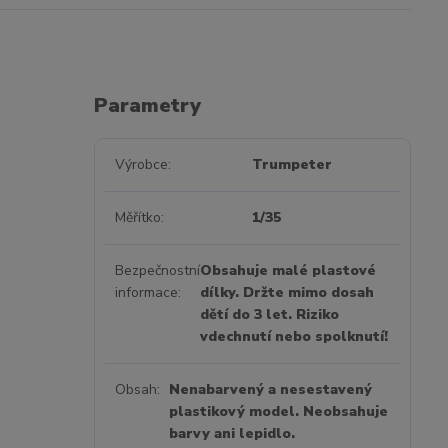
Parametry
Výrobce
Trumpeter
Měřítko
1/35
Bezpečnostní
Obsahuje malé plastové
informace
dílky. Držte mimo dosah
dětí do 3 let. Riziko
vdechnutí nebo spolknutí!
Obsah
Nenabarvený a nesestavený
plastikový model. Neobsahuje
barvy ani lepidlo.