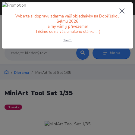
+420 773 998 582
CZK
(Po-Pá, 8-18 hod.)
Vyberte si dopravu zdarma vaší objednávky na Dobříšskou
Šelmu 2026
a my vám ji přivezeme!
0
0 Kč
Těšíme se na vás u našeho stánku! :-)
Zavřít
Menu
Diorama
MiniArt Tool Set 1/35
MiniArt Tool Set 1/35
Novinka