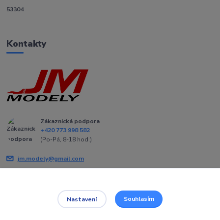
53304
Kontakty
Zákaznická podpora
+420 773 998 582
(Po-Pá, 8-18 hod.)
jm.modely@gmail.com
Souhlasím
Nastavení