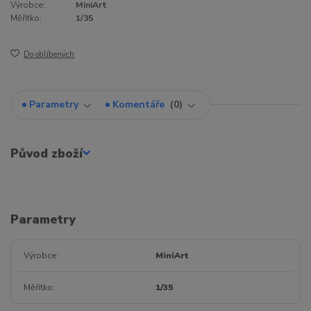
Výrobce:
MiniArt
Měřítko:
1/35
Do oblíbených
Parametry
Komentáře
0
Původ zboží
Parametry
Výrobce
MiniArt
Měřítko
1/35