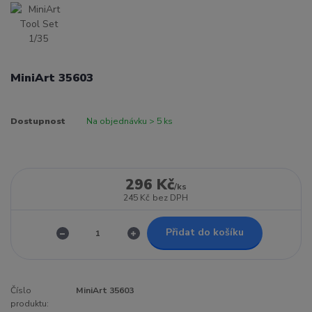
MiniArt 35603
Dostupnost
Na objednávku > 5 ks
296 Kč
/
ks
245 Kč
bez DPH
Přidat do košíku
Číslo
MiniArt 35603
produktu: