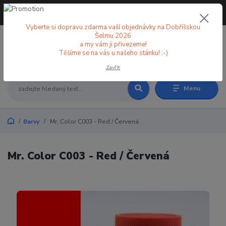
+420 773 998 582
CZK
(Po-Pá, 8-18 hod.)
Vyberte si dopravu zdarma vaší objednávky na Dobříšskou
Šelmu 2026
a my vám ji přivezeme!
0
0 Kč
Těšíme se na vás u našeho stánku! :-)
Zavřít
Menu
Barvy
Mr. Color C003 - Red / Červená
Mr. Color C003 - Red / Červená