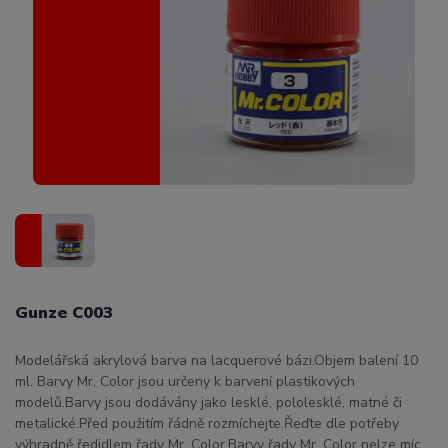
Gunze C003
Modelářská akrylová barva na lacquerové bázi.Objem balení 10
ml. Barvy Mr. Color jsou určeny k barvení plastikových
modelů.Barvy jsou dodávány jako lesklé, pololesklé, matné či
metalické.Před použitím řádně rozmíchejte.Řeďte dle potřeby
výhradně ředidlem řady Mr. Color.Barvy řady Mr. Color nelze míc...