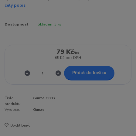
celý popis
Dostupnost
Skladem 3 ks
79 Kč
/
ks
65 Kč
bez DPH
Přidat do košíku
Číslo
Gunze C003
produktu:
Výrobce:
Gunze
Do oblíbených