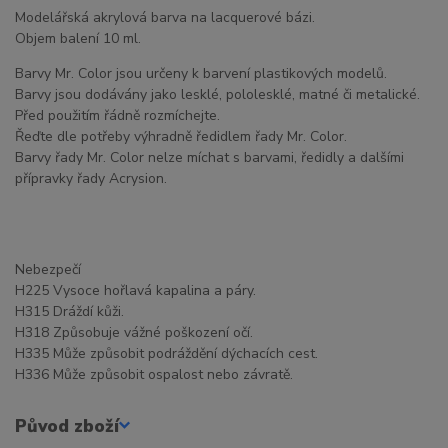
Modelářská akrylová barva na lacquerové bázi.
Objem balení 10 ml.
Barvy Mr. Color jsou určeny k barvení plastikových modelů.
Barvy jsou dodávány jako lesklé, pololesklé, matné či metalické.
Před použitím řádně rozmíchejte.
Řeďte dle potřeby výhradně ředidlem řady Mr. Color.
Barvy řady Mr. Color nelze míchat s barvami, ředidly a dalšími
přípravky řady Acrysion.
Nebezpečí
H225 Vysoce hořlavá kapalina a páry.
H315 Dráždí kůži.
H318 Způsobuje vážné poškození očí.
H335 Může způsobit podráždění dýchacích cest.
H336 Může způsobit ospalost nebo závratě.
Původ zboží