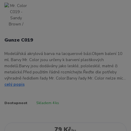
Gunze C019
Modelářská akrylová barva na lacquerové bázi.Objem balení 10
ml. Barvy Mr. Color jsou určeny k barvení plastikových
modelů.Barvy jsou dodávány jako lesklé, pololesklé, matné či
metalické.Před použitím řádně rozmíchejte.Řeďte dle potřeby
výhradně ředidlem řady Mr. Color.Barvy řady Mr. Color nelze míc...
celý popis
Dostupnost
Skladem 4 ks
79 Kč
/
ks