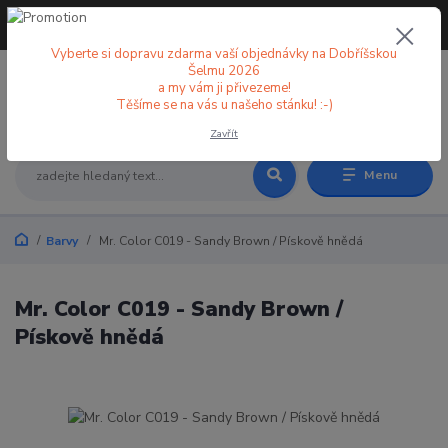
+420 773 998 582
CZK
(Po-Pá, 8-18 hod.)
Vyberte si dopravu zdarma vaší objednávky na Dobříšskou
Šelmu 2026
a my vám ji přivezeme!
0
0 Kč
Těšíme se na vás u našeho stánku! :-)
Zavřít
Menu
Barvy
Mr. Color C019 - Sandy Brown / Pískově hnědá
Mr. Color C019 - Sandy Brown /
Pískově hnědá