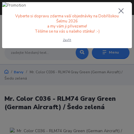
+420 773 998 582
CZK
(Po-Pá, 8-18 hod.)
Vyberte si dopravu zdarma vaší objednávky na Dobříšskou
Šelmu 2026
a my vám ji přivezeme!
0
0 Kč
Těšíme se na vás u našeho stánku! :-)
Zavřít
Menu
Barvy
Mr. Color C036 - RLM74 Gray Green (German Aircraft) /
Šedo zelená
Mr. Color C036 - RLM74 Gray Green
(German Aircraft) / Šedo zelená