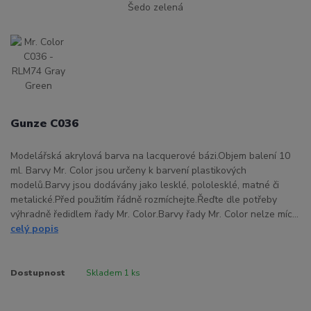
Gunze C036
Modelářská akrylová barva na lacquerové bázi.Objem balení 10
ml. Barvy Mr. Color jsou určeny k barvení plastikových
modelů.Barvy jsou dodávány jako lesklé, pololesklé, matné či
metalické.Před použitím řádně rozmíchejte.Řeďte dle potřeby
výhradně ředidlem řady Mr. Color.Barvy řady Mr. Color nelze míc...
celý popis
Dostupnost
Skladem 1 ks