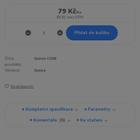
79 Kč
/
ks
65 Kč
bez DPH
Přidat do košíku
Číslo
Gunze C036
produktu:
Výrobce:
Gunze
Do oblíbených
Kompletní specifikace
Parametry
Komentáře
0
Ke stažení