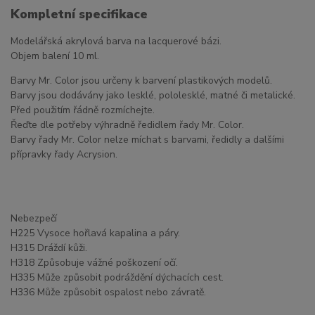
Kompletní specifikace
Modelářská akrylová barva na lacquerové bázi.
Objem balení 10 ml.
Barvy Mr. Color jsou určeny k barvení plastikových modelů.
Barvy jsou dodávány jako lesklé, pololesklé, matné či metalické.
Před použitím řádně rozmíchejte.
Řeďte dle potřeby výhradně ředidlem řady Mr. Color.
Barvy řady Mr. Color nelze míchat s barvami, ředidly a dalšími
přípravky řady Acrysion.
Nebezpečí
H225 Vysoce hořlavá kapalina a páry.
H315 Dráždí kůži.
H318 Způsobuje vážné poškození očí.
H335 Může způsobit podráždění dýchacích cest.
H336 Může způsobit ospalost nebo závratě.