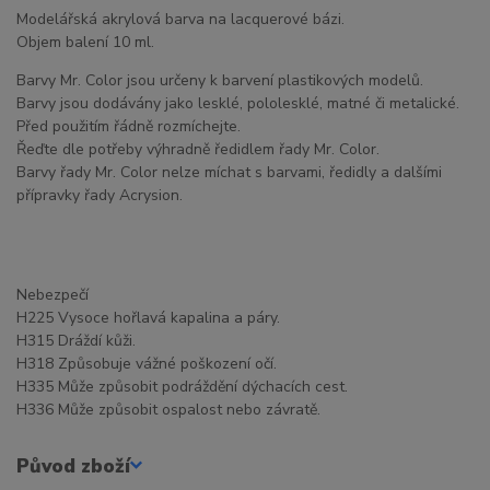
Modelářská akrylová barva na lacquerové bázi.
Objem balení 10 ml.
Barvy Mr. Color jsou určeny k barvení plastikových modelů.
Barvy jsou dodávány jako lesklé, pololesklé, matné či metalické.
Před použitím řádně rozmíchejte.
Řeďte dle potřeby výhradně ředidlem řady Mr. Color.
Barvy řady Mr. Color nelze míchat s barvami, ředidly a dalšími
přípravky řady Acrysion.
Nebezpečí
H225 Vysoce hořlavá kapalina a páry.
H315 Dráždí kůži.
H318 Způsobuje vážné poškození očí.
H335 Může způsobit podráždění dýchacích cest.
H336 Může způsobit ospalost nebo závratě.
Původ zboží