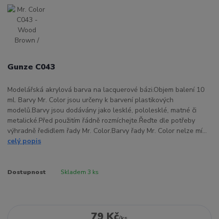
Gunze C043
Modelářská akrylová barva na lacquerové bázi.Objem balení 10
ml. Barvy Mr. Color jsou určeny k barvení plastikových
modelů.Barvy jsou dodávány jako lesklé, pololesklé, matné či
metalické.Před použitím řádně rozmíchejte.Řeďte dle potřeby
výhradně ředidlem řady Mr. Color.Barvy řady Mr. Color nelze mí...
celý popis
Dostupnost
Skladem 3 ks
79 Kč
/
ks