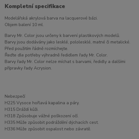
Kompletní specifikace
Modelářská akrylová barva na lacquerové bázi.
Objem balení 10 ml.
Barvy Mr. Color jsou určeny k barvení plastikových modelů.
Barvy jsou dodávány jako lesklé, pololesklé, matné či metalické.
Před použitím řádně rozmíchejte.
Řeďte dle potřeby výhradně ředidlem řady Mr. Color.
Barvy řady Mr. Color nelze míchat s barvami, ředidly a dalšími
přípravky řady Acrysion.
Nebezpečí
H225 Vysoce hořlavá kapalina a páry.
H315 Dráždí kůži.
H318 Způsobuje vážné poškození očí.
H335 Může způsobit podráždění dýchacích cest.
H336 Může způsobit ospalost nebo závratě.