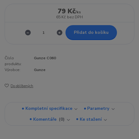
79 Kč
/
ks
65 Kč
bez DPH
Přidat do košíku
Číslo
Gunze C060
produktu:
Výrobce:
Gunze
Do oblíbených
Kompletní specifikace
Parametry
Komentáře
0
Ke stažení