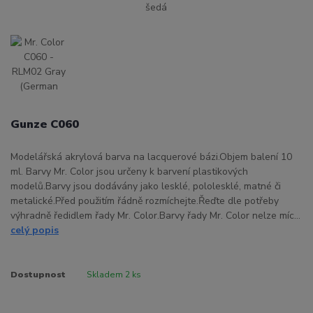
Gunze C060
Modelářská akrylová barva na lacquerové bázi.Objem balení 10
ml. Barvy Mr. Color jsou určeny k barvení plastikových
modelů.Barvy jsou dodávány jako lesklé, pololesklé, matné či
metalické.Před použitím řádně rozmíchejte.Řeďte dle potřeby
výhradně ředidlem řady Mr. Color.Barvy řady Mr. Color nelze míc...
celý popis
Dostupnost
Skladem 2 ks