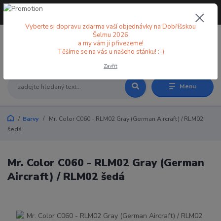
+420 773 998 582
CZK
(Po-Pá, 8-18 hod.)
Vyberte si dopravu zdarma vaší objednávky na Dobříšskou
Šelmu 2026
a my vám ji přivezeme!
0
0 Kč
Těšíme se na vás u našeho stánku! :-)
Zavřít
Menu
Barvy
Mr. Color C060 - RLM02 Gray (German Aircraft) / RLM02
šedá
Mr. Color C060 - RLM02 Gray (German
Aircraft) / RLM02 šedá