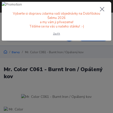
+420 773 998 582
CZK
(Po-Pá, 8-18 hod.)
Vyberte si dopravu zdarma vaší objednávky na Dobříšskou
Šelmu 2026
0
0 Kč
a my vám ji přivezeme!
Těšíme se na vás u našeho stánku! :-)
Zavřít
Menu
Barvy
Mr. Color C061 - Burnt Iron / Opálený kov
Mr. Color C061 - Burnt Iron / Opálený
kov