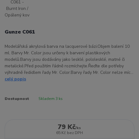
Gunze C061
Modelářská akrylová barva na lacquerové bázi.Objem balení 10
ml. Barvy Mr. Color jsou určeny k barvení plastikových
modelů.Barvy jsou dodávány jako lesklé, pololesklé, matné či
metalické.Před použitím řádně rozmíchejte.Řeďte dle potřeby
výhradně ředidlem řady Mr. Color.Barvy řady Mr. Color nelze míc...
celý popis
Dostupnost
Skladem 3 ks
79 Kč
/
ks
65 Kč
bez DPH