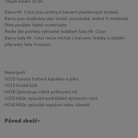
Objem balení 10 ml.
Barvy Mr. Color jsou určeny k barvení plastikových modelů.
Barvy jsou dodávány jako lesklé, pololesklé, matné či metalické.
Před použitím řádně rozmíchejte.
Řeďte dle potřeby výhradně ředidlem řady Mr. Color.
Barvy řady Mr. Color nelze míchat s barvami, ředidly a dalšími
přípravky řady Acrysion.
Nebezpečí
H225 Vysoce hořlavá kapalina a páry.
H315 Dráždí kůži.
H318 Způsobuje vážné poškození očí.
H335 Může způsobit podráždění dýchacích cest.
H336 Může způsobit ospalost nebo závratě.
Původ zboží