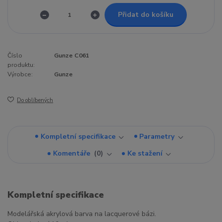
Přidat do košíku
Číslo
Gunze C061
produktu:
Výrobce:
Gunze
Do oblíbených
Kompletní specifikace
Parametry
Komentáře
0
Ke stažení
Kompletní specifikace
Modelářská akrylová barva na lacquerové bázi.