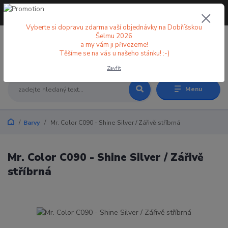
+420 773 998 582
CZK
(Po-Pá, 8-18 hod.)
Vyberte si dopravu zdarma vaší objednávky na Dobříšskou
Šelmu 2026
a my vám ji přivezeme!
0
0 Kč
Těšíme se na vás u našeho stánku! :-)
Zavřít
Menu
Barvy
Mr. Color C090 - Shine Silver / Zářivě stříbrná
Mr. Color C090 - Shine Silver / Zářivě
stříbrná