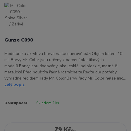
Gunze C090
Modelářská akrylová barva na lacquerové bázi.Objem balení 10
ml. Barvy Mr. Color jsou určeny k barvení plastikových
modelů.Barvy jsou dodávány jako lesklé, pololesklé, matné či
metalické.Před použitím řádně rozmíchejte.Řeďte dle potřeby
výhradně ředidlem řady Mr. Color.Barvy řady Mr. Color nelze míc...
celý popis
Dostupnost
Skladem 2 ks
79 Kč
/
ks