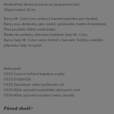
Modelářská akrylová barva na lacquerové bázi.
Objem balení 10 ml.
Barvy Mr. Color jsou určeny k barvení plastikových modelů.
Barvy jsou dodávány jako lesklé, pololesklé, matné či metalické.
Před použitím řádně rozmíchejte.
Řeďte dle potřeby výhradně ředidlem řady Mr. Color.
Barvy řady Mr. Color nelze míchat s barvami, ředidly a dalšími
přípravky řady Acrysion.
Nebezpečí
H225 Vysoce hořlavá kapalina a páry.
H315 Dráždí kůži.
H318 Způsobuje vážné poškození očí.
H335 Může způsobit podráždění dýchacích cest.
H336 Může způsobit ospalost nebo závratě.
Původ zboží