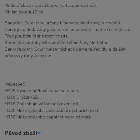
Modelářská akrylová barva na lacquerové bázi.
Objem balení 10 ml.
Barvy Mr. Color jsou určeny k barvení plastikových modelů.
Barvy jsou dodávány jako lesklé, pololesklé, matné či metalické.
Před použitím řádně rozmíchejte.
Řeďte dle potřeby výhradně ředidlem řady Mr. Color.
Barvy řady Mr. Color nelze míchat s barvami, ředidly a dalšími
přípravky řady Acrysion.
Nebezpečí
H225 Vysoce hořlavá kapalina a páry.
H315 Dráždí kůži.
H318 Způsobuje vážné poškození očí.
H335 Může způsobit podráždění dýchacích cest.
H336 Může způsobit ospalost nebo závratě.
Původ zboží