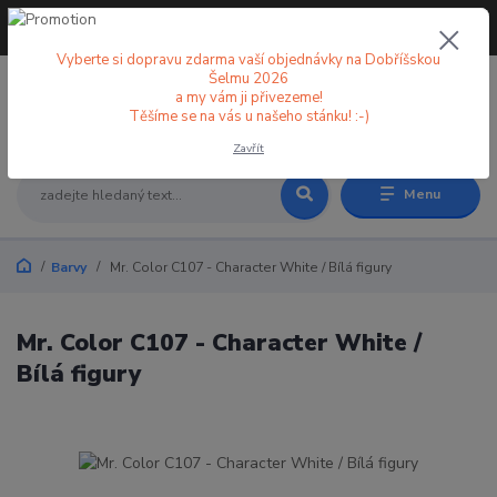
+420 773 998 582
CZK
(Po-Pá, 8-18 hod.)
Vyberte si dopravu zdarma vaší objednávky na Dobříšskou
Šelmu 2026
a my vám ji přivezeme!
0
0 Kč
Těšíme se na vás u našeho stánku! :-)
Zavřít
Menu
Barvy
Mr. Color C107 - Character White / Bílá figury
Mr. Color C107 - Character White /
Bílá figury