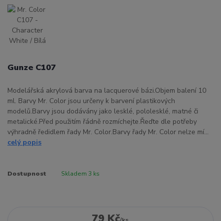
Gunze C107
Modelářská akrylová barva na lacquerové bázi.Objem balení 10
ml. Barvy Mr. Color jsou určeny k barvení plastikových
modelů.Barvy jsou dodávány jako lesklé, pololesklé, matné či
metalické.Před použitím řádně rozmíchejte.Řeďte dle potřeby
výhradně ředidlem řady Mr. Color.Barvy řady Mr. Color nelze mí...
celý popis
Dostupnost
Skladem 3 ks
79 Kč
/
ks