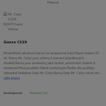
Gunze C119
Modelářská akrylová barva na lacquerové bázi.Objem balení 10
ml. Barvy Mr. Color jsou určeny k barvení plastikových
modelů.Barvy jsou dodávány jako lesklé, pololesklé, matné či
metalické.Před použitím řádně rozmíchejte.Řeďte dle potřeby
výhradně ředidlem řady Mr. Color.Barvy řady Mr. Color nelze míc...
celý popis
Dostupnost
Skladem 3 ks