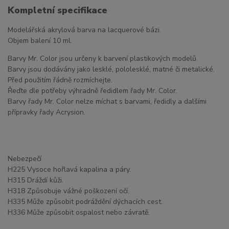
Kompletní specifikace
Modelářská akrylová barva na lacquerové bázi.
Objem balení 10 ml.
Barvy Mr. Color jsou určeny k barvení plastikových modelů.
Barvy jsou dodávány jako lesklé, pololesklé, matné či metalické.
Před použitím řádně rozmíchejte.
Řeďte dle potřeby výhradně ředidlem řady Mr. Color.
Barvy řady Mr. Color nelze míchat s barvami, ředidly a dalšími
přípravky řady Acrysion.
Nebezpečí
H225 Vysoce hořlavá kapalina a páry.
H315 Dráždí kůži.
H318 Způsobuje vážné poškození očí.
H335 Může způsobit podráždění dýchacích cest.
H336 Může způsobit ospalost nebo závratě.