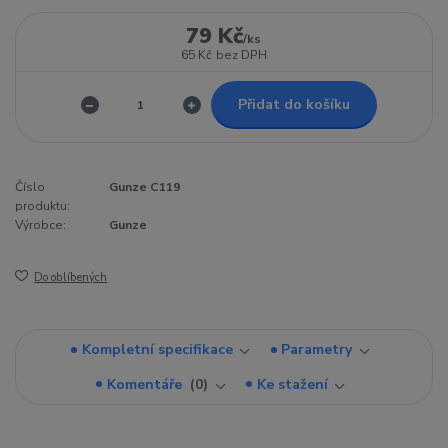
79 Kč
/
ks
65 Kč
bez DPH
Přidat do košíku
Číslo
Gunze C119
produktu:
Výrobce:
Gunze
Do oblíbených
Kompletní specifikace
Parametry
Komentáře
0
Ke stažení