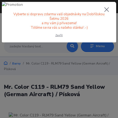
+420 773 998 582
CZK
(Po-Pá, 8-18 hod.)
Vyberte si dopravu zdarma vaší objednávky na Dobříšskou
Šelmu 2026
a my vám ji přivezeme!
0
0 Kč
Těšíme se na vás u našeho stánku! :-)
Zavřít
Menu
Barvy
Mr. Color C119 - RLM79 Sand Yellow (German Aircraft) /
Písková
Mr. Color C119 - RLM79 Sand Yellow
(German Aircraft) / Písková