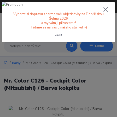
+420 773 998 582
CZK
(Po-Pá, 8-18 hod.)
Vyberte si dopravu zdarma vaší objednávky na Dobříšskou
Šelmu 2026
a my vám ji přivezeme!
0
0 Kč
Těšíme se na vás u našeho stánku! :-)
Zavřít
Menu
Barvy
Mr. Color C126 - Cockpit Color (Mitsubishi) / Barva kokpitu
Mr. Color C126 - Cockpit Color
(Mitsubishi) / Barva kokpitu