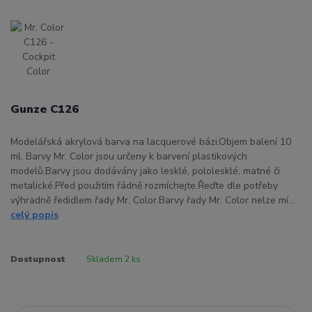
Gunze C126
Modelářská akrylová barva na lacquerové bázi.Objem balení 10
ml. Barvy Mr. Color jsou určeny k barvení plastikových
modelů.Barvy jsou dodávány jako lesklé, pololesklé, matné či
metalické.Před použitím řádně rozmíchejte.Řeďte dle potřeby
výhradně ředidlem řady Mr. Color.Barvy řady Mr. Color nelze mí...
celý popis
Dostupnost
Skladem 2 ks