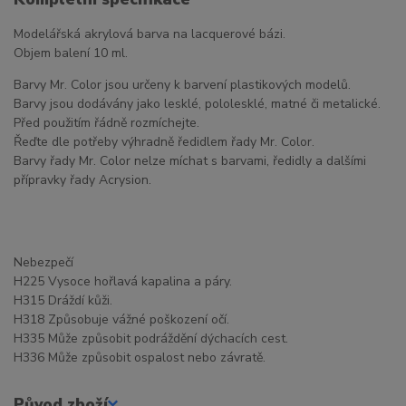
Modelářská akrylová barva na lacquerové bázi.
Objem balení 10 ml.
Barvy Mr. Color jsou určeny k barvení plastikových modelů.
Barvy jsou dodávány jako lesklé, pololesklé, matné či metalické.
Před použitím řádně rozmíchejte.
Řeďte dle potřeby výhradně ředidlem řady Mr. Color.
Barvy řady Mr. Color nelze míchat s barvami, ředidly a dalšími
přípravky řady Acrysion.
Nebezpečí
H225 Vysoce hořlavá kapalina a páry.
H315 Dráždí kůži.
H318 Způsobuje vážné poškození očí.
H335 Může způsobit podráždění dýchacích cest.
H336 Může způsobit ospalost nebo závratě.
Původ zboží