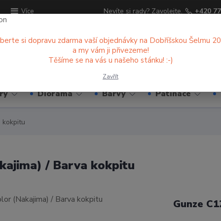
ů
Nevíte si rady? Zavolejte.
+420 77
Více
berte si dopravu zdarma vaší objednávky na Dobříšskou Šelmu 2
a my vám ji přivezeme!
Hledat
Těšíme se na vás u našeho stánku! :-)
Zavřít
ry
Diorama
Barvy
Patinace
 kokpitu
kajima) / Barva kokpitu
Gunze C1