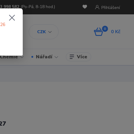
3 998 582
(Po-Pá, 8-18 hod.)
Přihlášení
026
0
0 Kč
CZK
Více
Chemie
Nářadí
27