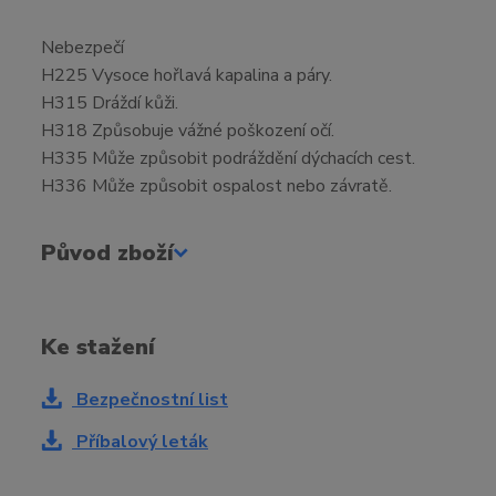
Nebezpečí
H225 Vysoce hořlavá kapalina a páry.
H315 Dráždí kůži.
H318 Způsobuje vážné poškození očí.
H335 Může způsobit podráždění dýchacích cest.
H336 Může způsobit ospalost nebo závratě.
Původ zboží
Ke stažení
Bezpečnostní list
Příbalový leták