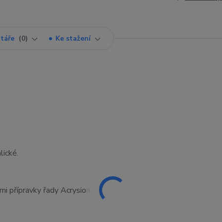
táře
0
Ke stažení
lické.
ími přípravky řady Acrysion.