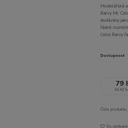
Modelářská ak
Barvy Mr. Col
dodávány jako
řádně rozmích
Color.Barvy řa
Dostupnost
79 
65 Kč
b
Číslo produktu:
Do oblíbený