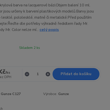
rylová barva na lacquerové bázi.Objem balení 10 ml.
or jsou určeny k barvení plastikových modelů.Barvy jsou
 lesklé, pololesklé, matné či metalické.Před použitím
ejte.Řeďte dle potřeby výhradně ředidlem řady Mr.
dy Mr. Color nelze mí...
celý popis
Skladem 2 ks
Kč
/
ks
Přidat do košíku
ez DPH
Gunze C127
Výrobce:
Gunze
ch