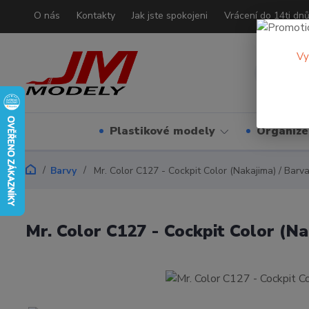
O nás
Kontakty
Jak jste spokojeni
Vrácení do 14ti dn
Vy
Plastikové modely
Organizé
Barvy
Mr. Color C127 - Cockpit Color (Nakajima) / Barva
Mr. Color C127 - Cockpit Color (Na