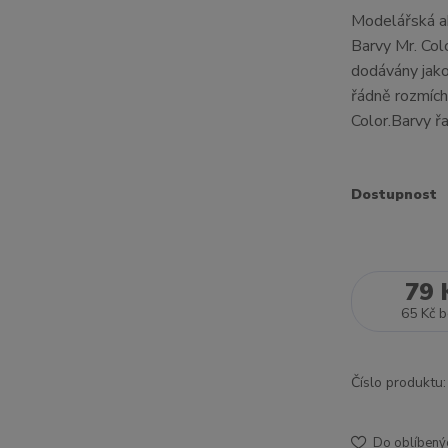
Modelářská ak
Barvy Mr. Col
dodávány jako
řádně rozmích
Color.Barvy řa
Dostupnost
79 
65 Kč
b
Číslo produktu:
Do oblíbený