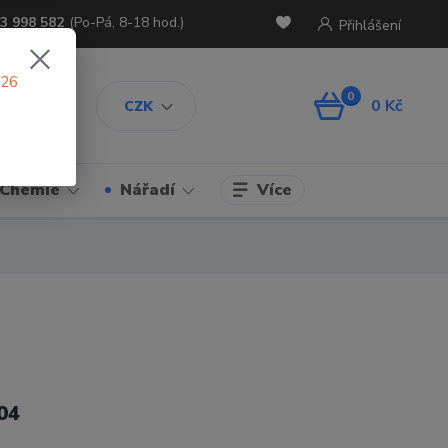
3 998 582
(Po-Pá, 8-18 hod.)
Přihlášení
026
0
0 Kč
CZK
Více
Chemie
Nářadí
04