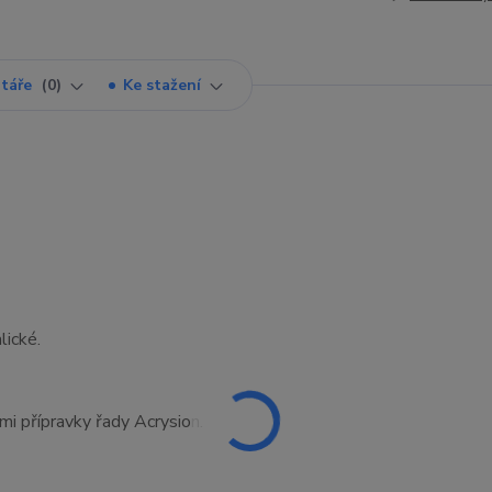
táře
0
Ke stažení
lické.
ími přípravky řady Acrysion.