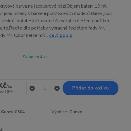
rylová barva na lacquerové bázi.Objem balení 10 ml.
or jsou určeny k barvení plastikových modelů.Barvy jsou
 lesklé, pololesklé, matné či metalické.Před použitím
ejte.Řeďte dle potřeby výhradně ředidlem řady Mr.
dy Mr. Color nelze míc...
celý popis
Skladem 4 ks
Kč
/
ks
Přidat do košíku
ez DPH
Gunze C304
Výrobce:
Gunze
ch