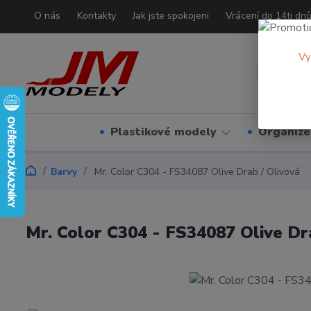
O nás
Kontakty
Jak jste spokojeni
Vrácení do 14ti dn
Vy
Plastikové modely
Organizé
Barvy
Mr. Color C304 - FS34087 Olive Drab / Olivová
Mr. Color C304 - FS34087 Olive Dr