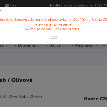
ů
Nevíte si rady? Zavolejte.
+420 77
Více
berte si dopravu zdarma vaší objednávky na Dobříšskou Šelmu 2
a my vám ji přivezeme!
Hledat
Těšíme se na vás u našeho stánku! :-)
Zavřít
ry
Diorama
Barvy
Patinace
ab / Olivová
Gunze C3