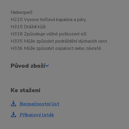
Nebezpečí
H225 Vysoce hořlavá kapalina a páry.
H315 Dráždí kůži.
H318 Způsobuje vážné poškození očí.
H335 Může způsobit podráždění dýchacích cest.
H336 Může způsobit ospalost nebo závratě.
Původ zboží
Ke stažení
Bezpečnostní list
Příbalový leták