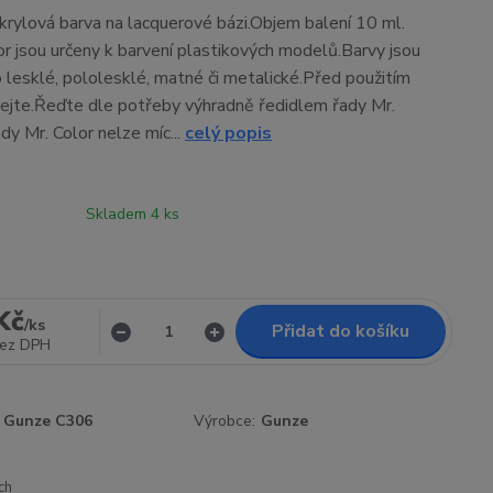
rylová barva na lacquerové bázi.Objem balení 10 ml.
or jsou určeny k barvení plastikových modelů.Barvy jsou
 lesklé, pololesklé, matné či metalické.Před použitím
ejte.Řeďte dle potřeby výhradně ředidlem řady Mr.
dy Mr. Color nelze míc...
celý popis
Skladem 4 ks
Kč
/
ks
Přidat do košíku
ez DPH
Gunze C306
Výrobce:
Gunze
ch