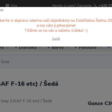
ů
Nevíte si rady? Zavolejte.
+420 77
Více
berte si dopravu zdarma vaší objednávky na Dobříšskou Šelmu 2
a my vám ji přivezeme!
Hledat
Těšíme se na vás u našeho stánku! :-)
Zavřít
ry
Diorama
Barvy
Patinace
/ Šedá
AF F-16 etc) / Šedá
Gunze C3