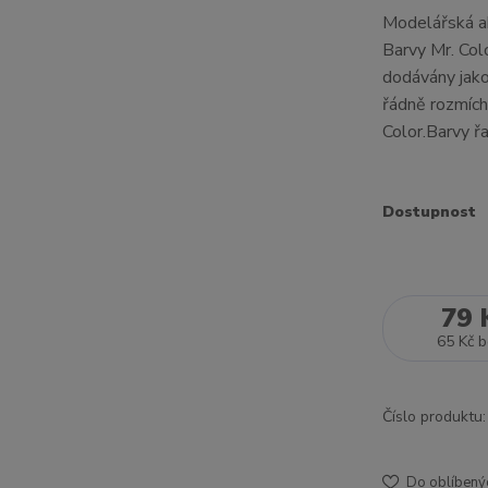
Modelářská ak
Barvy Mr. Col
dodávány jako
řádně rozmích
Color.Barvy řa
Dostupnost
79 
65 Kč
b
Číslo produktu:
Do oblíbený