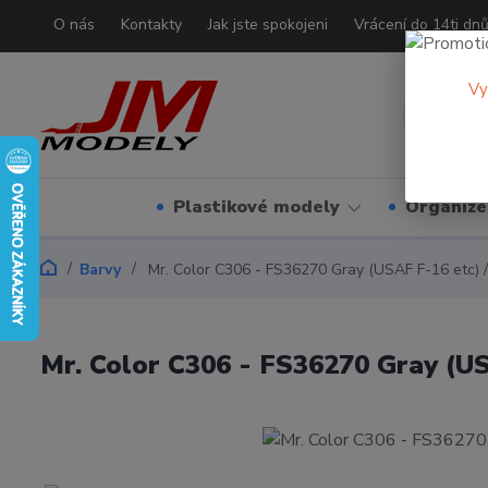
O nás
Kontakty
Jak jste spokojeni
Vrácení do 14ti dn
Vy
Plastikové modely
Organizé
Barvy
Mr. Color C306 - FS36270 Gray (USAF F-16 etc) 
Mr. Color C306 - FS36270 Gray (US