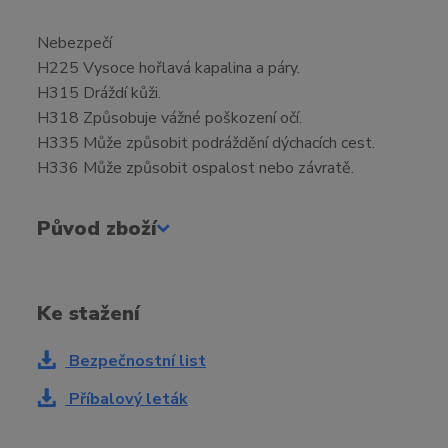
Nebezpečí
H225 Vysoce hořlavá kapalina a páry.
H315 Dráždí kůži.
H318 Způsobuje vážné poškození očí.
H335 Může způsobit podráždění dýchacích cest.
H336 Může způsobit ospalost nebo závratě.
Původ zboží
Ke stažení
Bezpečnostní list
Příbalový leták