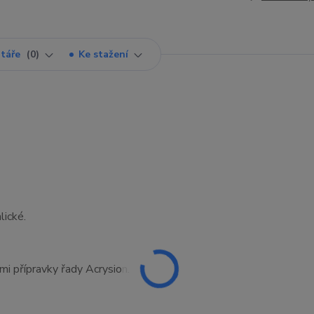
táře
0
Ke stažení
lické.
ími přípravky řady Acrysion.