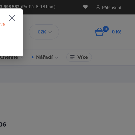
3 998 582
(Po-Pá, 8-18 hod.)
Přihlášení
026
0
0 Kč
CZK
Více
Chemie
Nářadí
06