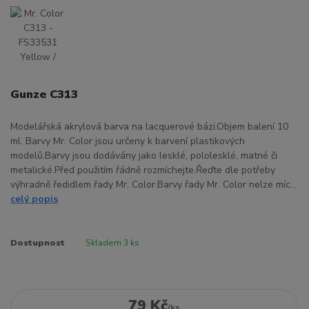
Gunze C313
Modelářská akrylová barva na lacquerové bázi.Objem balení 10
ml. Barvy Mr. Color jsou určeny k barvení plastikových
modelů.Barvy jsou dodávány jako lesklé, pololesklé, matné či
metalické.Před použitím řádně rozmíchejte.Řeďte dle potřeby
výhradně ředidlem řady Mr. Color.Barvy řady Mr. Color nelze míc...
celý popis
Dostupnost
Skladem 3 ks
79 Kč
/
ks