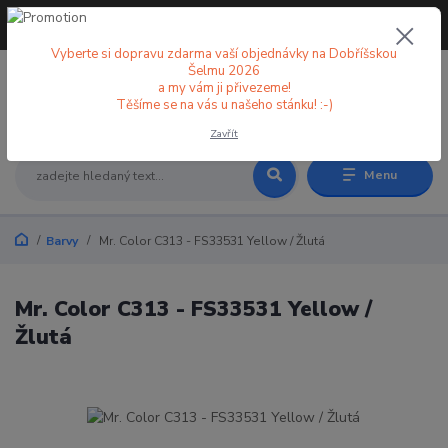
+420 773 998 582
CZK
(Po-Pá, 8-18 hod.)
Vyberte si dopravu zdarma vaší objednávky na Dobříšskou
Šelmu 2026
a my vám ji přivezeme!
0
0 Kč
Těšíme se na vás u našeho stánku! :-)
Zavřít
Menu
Barvy
Mr. Color C313 - FS33531 Yellow / Žlutá
Mr. Color C313 - FS33531 Yellow /
Žlutá