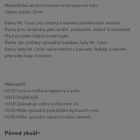
Modelářská akrylová barva na lacquerové bázi.
Objem balení 10 ml.
Barvy Mr. Color jsou určeny k barvení plastikových modelů.
Barvy jsou dodávány jako lesklé, pololesklé, matné či metalické.
Před použitím řádně rozmíchejte.
Řeďte dle potřeby výhradně ředidlem řady Mr. Color.
Barvy řady Mr. Color nelze míchat s barvami, ředidly a dalšími
přípravky řady Acrysion.
Nebezpečí
H225 Vysoce hořlavá kapalina a páry.
H315 Dráždí kůži.
H318 Způsobuje vážné poškození očí.
H335 Může způsobit podráždění dýchacích cest.
H336 Může způsobit ospalost nebo závratě.
Původ zboží