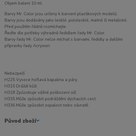
Objem balení 10 ml.
Barvy Mr. Color jsou určeny k barvení plastikových modelů.
Barvy jsou dodávány jako lesklé, pololesklé, matné či metalické.
Před použitím řádně rozmíchejte.
Řeďte dle potřeby výhradně ředidlem řady Mr. Color.
Barvy řady Mr. Color nelze míchat s barvami, ředidly a dalšími
přípravky řady Acrysion.
Nebezpečí
H225 Vysoce hořlavá kapalina a páry.
H315 Dráždí kůži.
H318 Způsobuje vážné poškození očí.
H335 Může způsobit podráždění dýchacích cest.
H336 Může způsobit ospalost nebo závratě.
Původ zboží