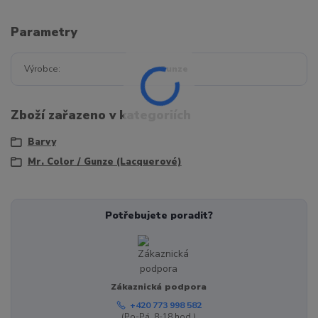
Parametry
Výrobce
Gunze
Zboží zařazeno v kategoriích
Barvy
Mr. Color / Gunze (Lacquerové)
Potřebujete poradit?
Zákaznická podpora
+420 773 998 582
(Po-Pá, 8-18 hod.)