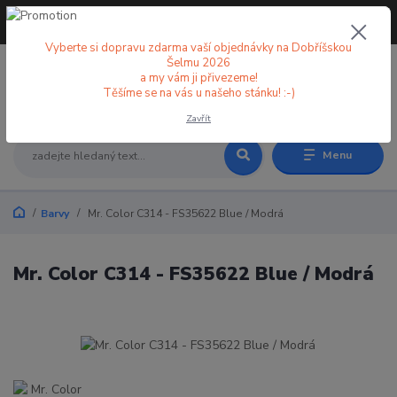
+420 773 998 582
CZK
(Po-Pá, 8-18 hod.)
Vyberte si dopravu zdarma vaší objednávky na Dobříšskou
Šelmu 2026
a my vám ji přivezeme!
0
0 Kč
Těšíme se na vás u našeho stánku! :-)
Zavřít
Menu
Barvy
Mr. Color C314 - FS35622 Blue / Modrá
Mr. Color C314 - FS35622 Blue / Modrá