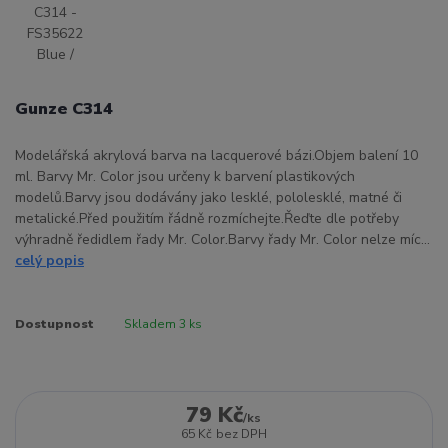
Gunze C314
Modelářská akrylová barva na lacquerové bázi.Objem balení 10
ml. Barvy Mr. Color jsou určeny k barvení plastikových
modelů.Barvy jsou dodávány jako lesklé, pololesklé, matné či
metalické.Před použitím řádně rozmíchejte.Řeďte dle potřeby
výhradně ředidlem řady Mr. Color.Barvy řady Mr. Color nelze míc...
celý popis
Dostupnost
Skladem 3 ks
79 Kč
/
ks
65 Kč
bez DPH