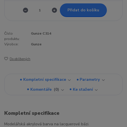
Přidat do košíku
Číslo
Gunze C314
produktu:
Výrobce:
Gunze
Do oblíbených
Kompletní specifikace
Parametry
Komentáře
0
Ke stažení
Kompletní specifikace
Modelářská akrylová barva na lacquerové bázi.