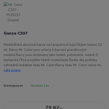
Gunze C337
Modelářská akrylová barva na lacquerové bázi.Objem balení 10
ml. Barvy Mr. Color jsou určeny k barvení plastikových
modelů.Barvy jsou dodávány jako lesklé, pololesklé, matné či
metalické.Před použitím řádně rozmíchejte.Řeďte dle potřeby
výhradně ředidlem řady Mr. Color.Barvy řady Mr. Color nelze mí...
celý popis
Dostupnost
Skladem 2 ks
79 Kč
/
ks