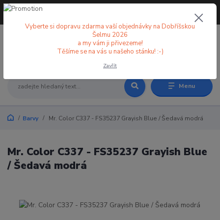
+420 773 998 582
CZK
(Po-Pá, 8-18 hod.)
Vyberte si dopravu zdarma vaší objednávky na Dobříšskou
Šelmu 2026
a my vám ji přivezeme!
0
0 Kč
Těšíme se na vás u našeho stánku! :-)
Zavřít
Menu
Barvy
Mr. Color C337 - FS35237 Grayish Blue / Šedavá modrá
Mr. Color C337 - FS35237 Grayish Blue
/ Šedavá modrá