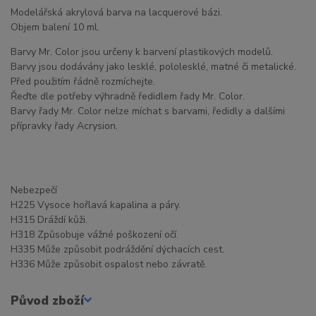
Modelářská akrylová barva na lacquerové bázi.
Objem balení 10 ml.
Barvy Mr. Color jsou určeny k barvení plastikových modelů.
Barvy jsou dodávány jako lesklé, pololesklé, matné či metalické.
Před použitím řádně rozmíchejte.
Řeďte dle potřeby výhradně ředidlem řady Mr. Color.
Barvy řady Mr. Color nelze míchat s barvami, ředidly a dalšími
přípravky řady Acrysion.
Nebezpečí
H225 Vysoce hořlavá kapalina a páry.
H315 Dráždí kůži.
H318 Způsobuje vážné poškození očí.
H335 Může způsobit podráždění dýchacích cest.
H336 Může způsobit ospalost nebo závratě.
Původ zboží