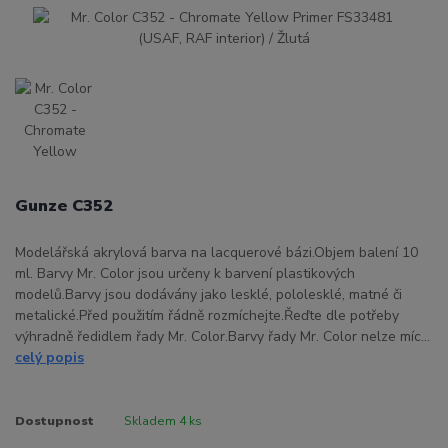
Gunze C352
Modelářská akrylová barva na lacquerové bázi.Objem balení 10
ml. Barvy Mr. Color jsou určeny k barvení plastikových
modelů.Barvy jsou dodávány jako lesklé, pololesklé, matné či
metalické.Před použitím řádně rozmíchejte.Řeďte dle potřeby
výhradně ředidlem řady Mr. Color.Barvy řady Mr. Color nelze míc...
celý popis
Dostupnost
Skladem 4 ks