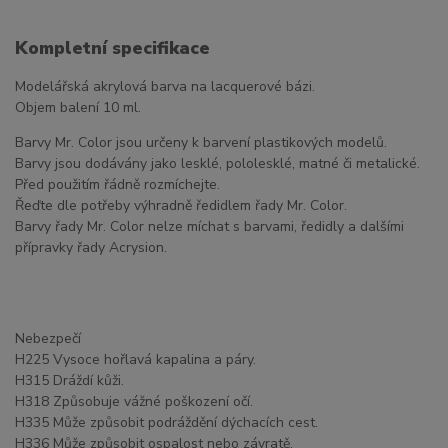
Kompletní specifikace
Modelářská akrylová barva na lacquerové bázi.
Objem balení 10 ml.
Barvy Mr. Color jsou určeny k barvení plastikových modelů.
Barvy jsou dodávány jako lesklé, pololesklé, matné či metalické.
Před použitím řádně rozmíchejte.
Řeďte dle potřeby výhradně ředidlem řady Mr. Color.
Barvy řady Mr. Color nelze míchat s barvami, ředidly a dalšími
přípravky řady Acrysion.
Nebezpečí
H225 Vysoce hořlavá kapalina a páry.
H315 Dráždí kůži.
H318 Způsobuje vážné poškození očí.
H335 Může způsobit podráždění dýchacích cest.
H336 Může způsobit ospalost nebo závratě.