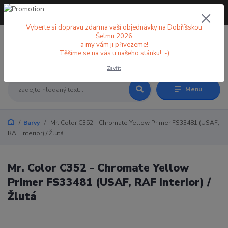
+420 773 998 582
CZK
(Po-Pá, 8-18 hod.)
Vyberte si dopravu zdarma vaší objednávky na Dobříšskou
Šelmu 2026
a my vám ji přivezeme!
0
0 Kč
Těšíme se na vás u našeho stánku! :-)
Zavřít
Menu
Barvy
Mr. Color C352 - Chromate Yellow Primer FS33481 (USAF,
RAF interior) / Žlutá
Mr. Color C352 - Chromate Yellow
Primer FS33481 (USAF, RAF interior) /
Žlutá