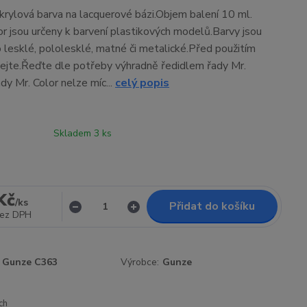
rylová barva na lacquerové bázi.Objem balení 10 ml.
or jsou určeny k barvení plastikových modelů.Barvy jsou
 lesklé, pololesklé, matné či metalické.Před použitím
ejte.Řeďte dle potřeby výhradně ředidlem řady Mr.
dy Mr. Color nelze míc...
celý popis
Skladem 3 ks
Kč
/
ks
Přidat do košíku
ez DPH
Gunze C363
Výrobce:
Gunze
ch