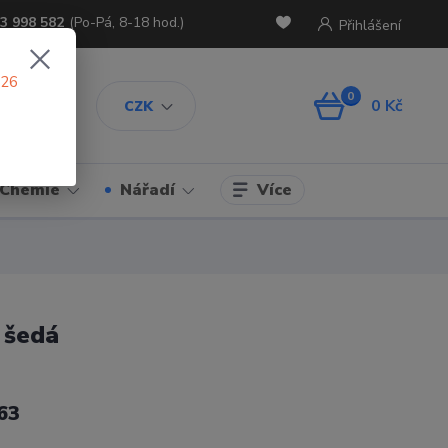
3 998 582
(Po-Pá, 8-18 hod.)
Přihlášení
026
0
0 Kč
CZK
Více
Chemie
Nářadí
 šedá
63