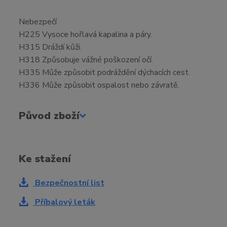
Nebezpečí
H225 Vysoce hořlavá kapalina a páry.
H315 Dráždí kůži.
H318 Způsobuje vážné poškození očí.
H335 Může způsobit podráždění dýchacích cest.
H336 Může způsobit ospalost nebo závratě.
Původ zboží
Ke stažení
Bezpečnostní list
Příbalový leták