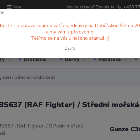
ů
Nevíte si rady? Zavolejte.
+420 77
Více
berte si dopravu zdarma vaší objednávky na Dobříšskou Šelmu 2
a my vám ji přivezeme!
Hledat
Těšíme se na vás u našeho stánku! :-)
Zavřít
ry
Diorama
Barvy
Patinace
hter) / Střední mořská šedá
BS637 (RAF Fighter) / Střední mořská
Gunze C3