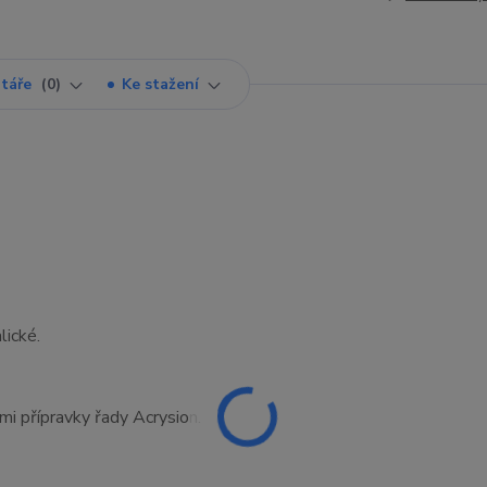
táře
0
Ke stažení
lické.
ími přípravky řady Acrysion.