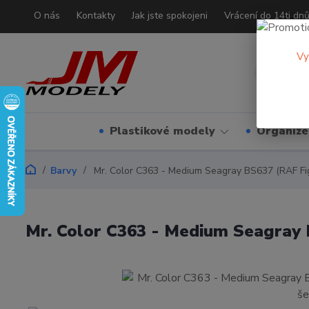
O nás
Kontakty
Jak jste spokojeni
Vrácení do 14ti dn
Vy
Plastikové modely
Organizé
Barvy
Mr. Color C363 - Medium Seagray BS637 (RAF Fig
Mr. Color C363 - Medium Seagray 