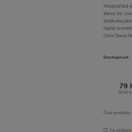
Modelářská ak
Barvy Mr. Col
dodávány jako
řádně rozmích
Color.Barvy řa
Dostupnost
79 
65 Kč
b
Číslo produktu:
Do oblíbený