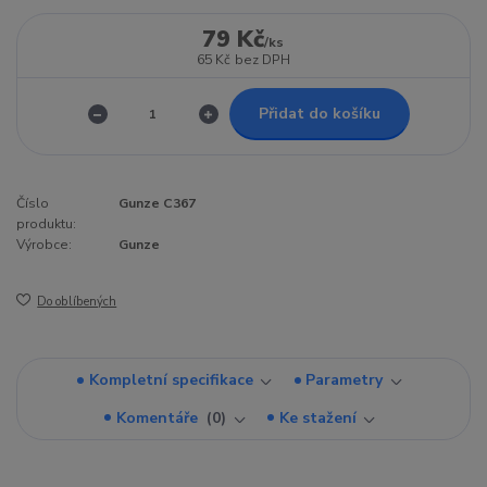
79 Kč
/
ks
65 Kč
bez DPH
Přidat do košíku
Číslo
Gunze C367
produktu:
Výrobce:
Gunze
Do oblíbených
Kompletní specifikace
Parametry
Komentáře
0
Ke stažení