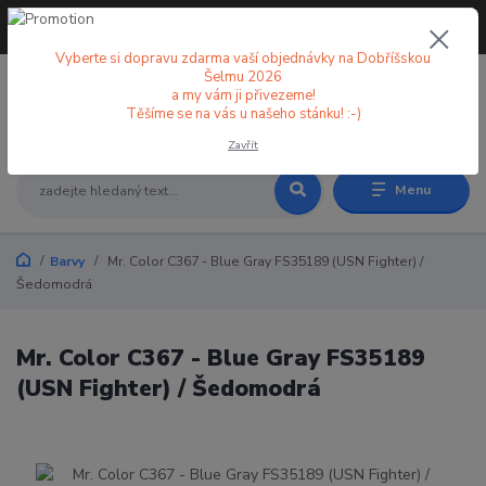
+420 773 998 582
CZK
(Po-Pá, 8-18 hod.)
Vyberte si dopravu zdarma vaší objednávky na Dobříšskou
Šelmu 2026
a my vám ji přivezeme!
0
0 Kč
Těšíme se na vás u našeho stánku! :-)
Zavřít
Menu
Barvy
Mr. Color C367 - Blue Gray FS35189 (USN Fighter) /
Šedomodrá
Mr. Color C367 - Blue Gray FS35189
(USN Fighter) / Šedomodrá