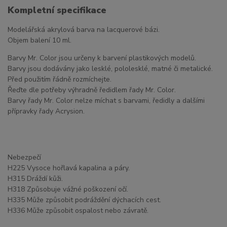
Kompletní specifikace
Modelářská akrylová barva na lacquerové bázi.
Objem balení 10 ml.
Barvy Mr. Color jsou určeny k barvení plastikových modelů.
Barvy jsou dodávány jako lesklé, pololesklé, matné či metalické.
Před použitím řádně rozmíchejte.
Řeďte dle potřeby výhradně ředidlem řady Mr. Color.
Barvy řady Mr. Color nelze míchat s barvami, ředidly a dalšími
přípravky řady Acrysion.
Nebezpečí
H225 Vysoce hořlavá kapalina a páry.
H315 Dráždí kůži.
H318 Způsobuje vážné poškození očí.
H335 Může způsobit podráždění dýchacích cest.
H336 Může způsobit ospalost nebo závratě.