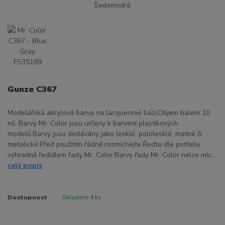
Gunze C367
Modelářská akrylová barva na lacquerové bázi.Objem balení 10
ml. Barvy Mr. Color jsou určeny k barvení plastikových
modelů.Barvy jsou dodávány jako lesklé, pololesklé, matné či
metalické.Před použitím řádně rozmíchejte.Řeďte dle potřeby
výhradně ředidlem řady Mr. Color.Barvy řady Mr. Color nelze míc...
celý popis
Dostupnost
Skladem 4 ks