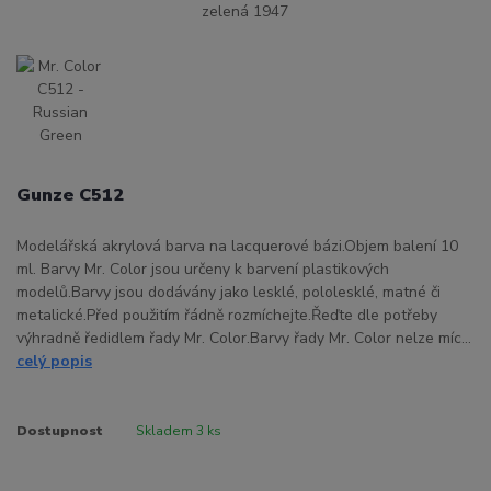
Gunze C512
Modelářská akrylová barva na lacquerové bázi.Objem balení 10
ml. Barvy Mr. Color jsou určeny k barvení plastikových
modelů.Barvy jsou dodávány jako lesklé, pololesklé, matné či
metalické.Před použitím řádně rozmíchejte.Řeďte dle potřeby
výhradně ředidlem řady Mr. Color.Barvy řady Mr. Color nelze míc...
celý popis
Dostupnost
Skladem 3 ks