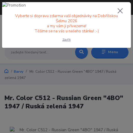
+420 773 998 582
CZK
(Po-Pá, 8-18 hod.)
Vyberte si dopravu zdarma vaší objednávky na Dobříšskou
Šelmu 2026
a my vám ji přivezeme!
0
0 Kč
Těšíme se na vás u našeho stánku! :-)
Zavřít
Menu
Barvy
Mr. Color C512 - Russian Green "4BO" 1947 / Ruská
zelená 1947
Mr. Color C512 - Russian Green "4BO"
1947 / Ruská zelená 1947