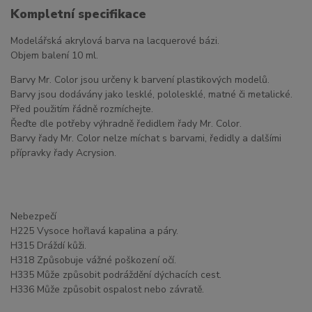
Kompletní specifikace
Modelářská akrylová barva na lacquerové bázi.
Objem balení 10 ml.
Barvy Mr. Color jsou určeny k barvení plastikových modelů.
Barvy jsou dodávány jako lesklé, pololesklé, matné či metalické.
Před použitím řádně rozmíchejte.
Řeďte dle potřeby výhradně ředidlem řady Mr. Color.
Barvy řady Mr. Color nelze míchat s barvami, ředidly a dalšími
přípravky řady Acrysion.
Nebezpečí
H225 Vysoce hořlavá kapalina a páry.
H315 Dráždí kůži.
H318 Způsobuje vážné poškození očí.
H335 Může způsobit podráždění dýchacích cest.
H336 Může způsobit ospalost nebo závratě.