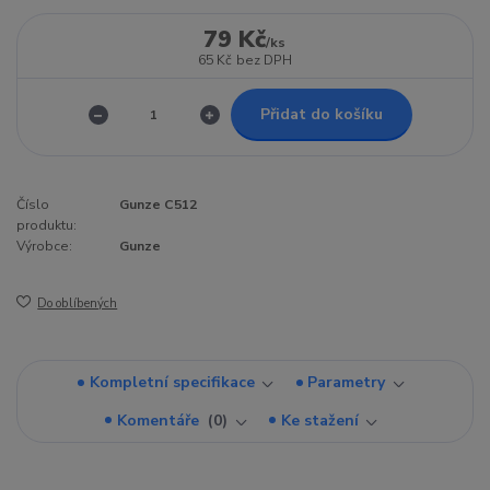
79 Kč
/
ks
65 Kč
bez DPH
Přidat do košíku
Číslo
Gunze C512
produktu:
Výrobce:
Gunze
Do oblíbených
Kompletní specifikace
Parametry
Komentáře
0
Ke stažení