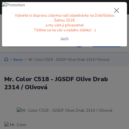
+420 773 998 582
CZK
(Po-Pá, 8-18 hod.)
Vyberte si dopravu zdarma vaší objednávky na Dobříšskou
Šelmu 2026
0
0 Kč
a my vám ji přivezeme!
Těšíme se na vás u našeho stánku! :-)
Zavřít
Menu
Barvy
Mr. Color C518 - JGSDF Olive Drab 2314 / Olivová
Mr. Color C518 - JGSDF Olive Drab
2314 / Olivová