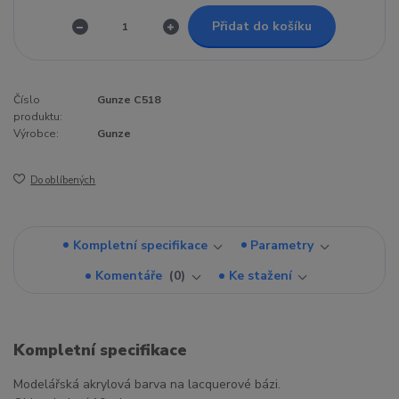
Přidat do košíku
Číslo
Gunze C518
produktu:
Výrobce:
Gunze
Do oblíbených
Kompletní specifikace
Parametry
Komentáře
0
Ke stažení
Kompletní specifikace
Modelářská akrylová barva na lacquerové bázi.