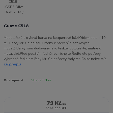
Gunze C518
Modelářská akrylová barva na lacquerové bázi.Objem balení 10
ml. Barvy Mr. Color jsou určeny k barvení plastikových
modelů.Barvy jsou dodávány jako lesklé, pololesklé, matné či
metalické.Před použitím řádně rozmíchejte.Řeďte dle potřeby
výhradně ředidlem řady Mr. Color.Barvy řady Mr. Color nelze míc...
celý popis
Dostupnost
Skladem 3 ks
79 Kč
/
ks
65 Kč
bez DPH