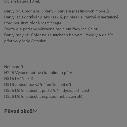
Objem balení 10 ml.
Barvy Mr. Color jsou určeny k barvení plastikových modelů.
Barvy jsou dodávány jako lesklé, pololesklé, matné či metalické.
Před použitím řádně rozmíchejte.
Řeďte dle potřeby výhradně ředidlem řady Mr. Color.
Barvy řady Mr. Color nelze míchat s barvami, ředidly a dalšími
přípravky řady Acrysion.
Nebezpečí
H225 Vysoce hořlavá kapalina a páry.
H315 Dráždí kůži.
H318 Způsobuje vážné poškození očí.
H335 Může způsobit podráždění dýchacích cest.
H336 Může způsobit ospalost nebo závratě.
Původ zboží