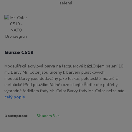
Gunze C519
Modelářská akrylová barva na lacquerové bázi.Objem balení 10
ml. Barvy Mr. Color jsou určeny k barvení plastikových
modelů.Barvy jsou dodávány jako lesklé, pololesklé, matné či
metalické.Před použitím řádně rozmíchejte.Řeďte dle potřeby
výhradně ředidlem řady Mr. Color.Barvy řady Mr. Color nelze míc...
celý popis
Dostupnost
Skladem 3 ks