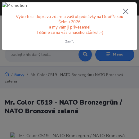
+420 773 998 582
CZK
(Po-Pá, 8-18 hod.)
Vyberte si dopravu zdarma vaší objednávky na Dobříšskou
Šelmu 2026
a my vám ji přivezeme!
0
0 Kč
Těšíme se na vás u našeho stánku! :-)
Zavřít
Menu
Barvy
Mr. Color C519 - NATO Bronzegrün / NATO Bronzová
zelená
Mr. Color C519 - NATO Bronzegrün /
NATO Bronzová zelená