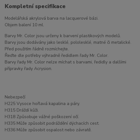
Kompletní specifikace
Modelářská akrylová barva na lacquerové bázi.
Objem balení 10 ml.
Barvy Mr. Color jsou určeny k barvení plastikových modelů.
Barvy jsou dodávány jako lesklé, pololesklé, matné či metalické.
Před použitím řádně rozmíchejte.
Řeďte dle potřeby výhradně ředidlem řady Mr. Color.
Barvy řady Mr. Color nelze míchat s barvami, ředidly a dalšími
přípravky řady Acrysion.
Nebezpečí
H225 Vysoce hořlavá kapalina a páry.
H315 Dráždí kůži.
H318 Způsobuje vážné poškození očí.
H335 Může způsobit podráždění dýchacích cest.
H336 Může způsobit ospalost nebo závratě.