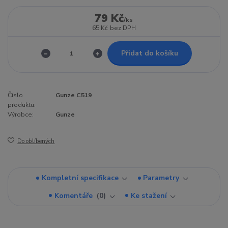
79 Kč
/
ks
65 Kč
bez DPH
Přidat do košíku
Číslo
Gunze C519
produktu:
Výrobce:
Gunze
Do oblíbených
Kompletní specifikace
Parametry
Komentáře
0
Ke stažení