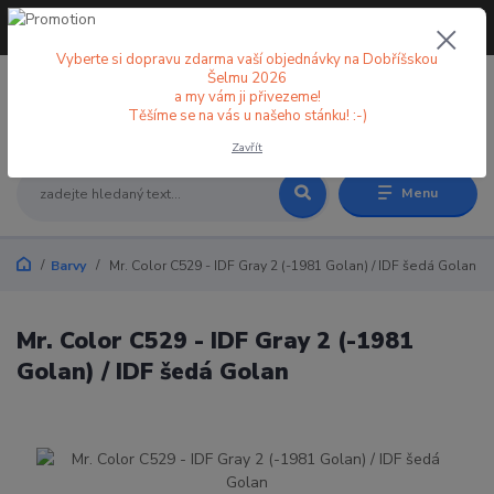
+420 773 998 582
CZK
(Po-Pá, 8-18 hod.)
Vyberte si dopravu zdarma vaší objednávky na Dobříšskou
Šelmu 2026
a my vám ji přivezeme!
0
0 Kč
Těšíme se na vás u našeho stánku! :-)
Zavřít
Menu
Barvy
Mr. Color C529 - IDF Gray 2 (-1981 Golan) / IDF šedá Golan
Mr. Color C529 - IDF Gray 2 (-1981
Golan) / IDF šedá Golan