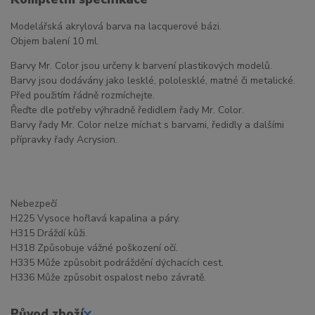
Modelářská akrylová barva na lacquerové bázi.
Objem balení 10 ml.
Barvy Mr. Color jsou určeny k barvení plastikových modelů.
Barvy jsou dodávány jako lesklé, pololesklé, matné či metalické.
Před použitím řádně rozmíchejte.
Řeďte dle potřeby výhradně ředidlem řady Mr. Color.
Barvy řady Mr. Color nelze míchat s barvami, ředidly a dalšími
přípravky řady Acrysion.
Nebezpečí
H225 Vysoce hořlavá kapalina a páry.
H315 Dráždí kůži.
H318 Způsobuje vážné poškození očí.
H335 Může způsobit podráždění dýchacích cest.
H336 Může způsobit ospalost nebo závratě.
Původ zboží