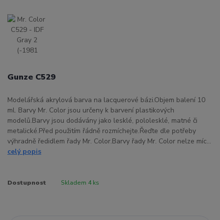
Gunze C529
Modelářská akrylová barva na lacquerové bázi.Objem balení 10
ml. Barvy Mr. Color jsou určeny k barvení plastikových
modelů.Barvy jsou dodávány jako lesklé, pololesklé, matné či
metalické.Před použitím řádně rozmíchejte.Řeďte dle potřeby
výhradně ředidlem řady Mr. Color.Barvy řady Mr. Color nelze míc...
celý popis
Dostupnost
Skladem 4 ks