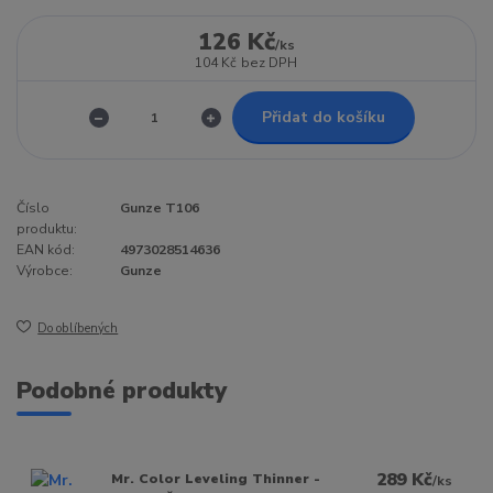
126 Kč
/
ks
104 Kč
bez DPH
Přidat do košíku
Číslo
Gunze T106
produktu:
EAN kód:
4973028514636
Výrobce:
Gunze
Do oblíbených
Podobné produkty
289 Kč
Mr. Color Leveling Thinner -
/
ks