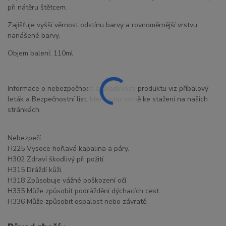
při nátěru štětcem.
Zajišťuje vyšší věrnost odstínu barvy a rovnoměrnější vrstvu
nanášené barvy.
Objem balení: 110ml
Informace o nebezpečnosti a škodlivosti produktu viz příbalový
leták a Bezpečnostní list, které jsou volně ke stažení na našich
stránkách.
Nebezpečí
H225 Vysoce hořlavá kapalina a páry.
H302 Zdraví škodlivý při požití.
H315 Dráždí kůži.
H318 Způsobuje vážné poškození očí.
H335 Může způsobit podráždění dýchacích cest.
H336 Může způsobit ospalost nebo závratě.