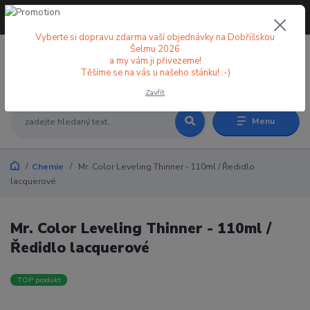
+420 773 998 582
CZK
(Po-Pá, 8-18 hod.)
Vyberte si dopravu zdarma vaší objednávky na Dobříšskou
Šelmu 2026
a my vám ji přivezeme!
0
0 Kč
Těšíme se na vás u našeho stánku! :-)
Zavřít
Menu
Chemie
Mr. Color Leveling Thinner - 110ml / Ředidlo
lacquerové
Mr. Color Leveling Thinner - 110ml /
Ředidlo lacquerové
TOP produkt