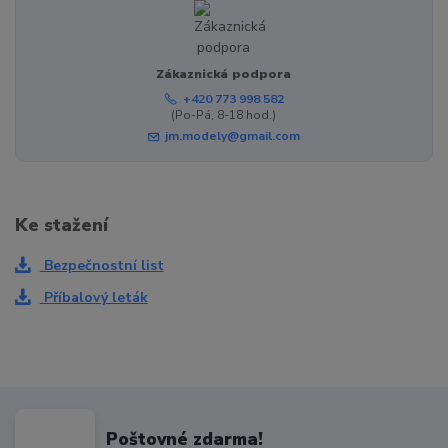
Zákaznická podpora
+420 773 998 582
(Po-Pá, 8-18 hod.)
jm.modely@gmail.com
Ke stažení
Bezpečnostní list
Příbalový leták
Poštovné zdarma!