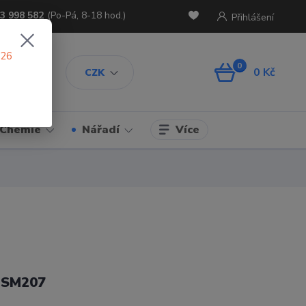
3 998 582
(Po-Pá, 8-18 hod.)
Přihlášení
026
0
0 Kč
CZK
Více
Chemie
Nářadí
r SM207