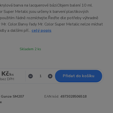
rylová barva na lacquerové bázi.Objem balení 10 ml.
or Super Metalic jsou určeny k barvení plastikových
použitím řádně rozmíchejte.Řeďte dle potřeby výhradně
 Mr. Color.Barvy řady Mr. Color Super Metalic nelze míchat
dly a dalšími pří...
celý popis
Skladem 2 ks
 Kč
/
ks
Přidat do košíku
bez DPH
Gunze SM207
EAN kód:
4973028506518
e