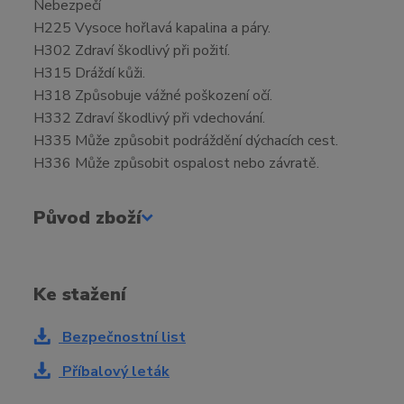
Nebezpečí
H225 Vysoce hořlavá kapalina a páry.
H302 Zdraví škodlivý při požití.
H315 Dráždí kůži.
H318 Způsobuje vážné poškození očí.
H332 Zdraví škodlivý při vdechování.
H335 Může způsobit podráždění dýchacích cest.
H336 Může způsobit ospalost nebo závratě.
Původ zboží
Ke stažení
Bezpečnostní list
Příbalový leták