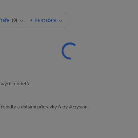
táře
0
Ke stažení
kových modelů.
ředidly a dalšími přípravky řady Acrysion.