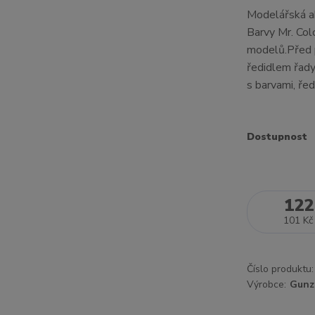
Modelářská ak
Barvy Mr. Col
modelů.Před 
ředidlem řady
s barvami, ředi
Dostupnost
122
101 Kč
Číslo produktu:
Výrobce:
Gunz