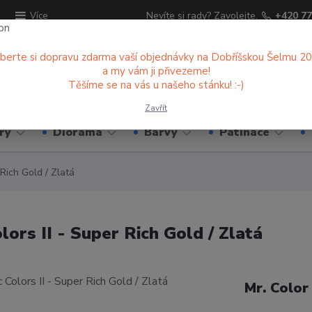
ů
Nevíte si rady? Zavolejte.
+420 77
Více
berte si dopravu zdarma vaší objednávky na Dobříšskou Šelmu 2
a my vám ji přivezeme!
Hledat
Těšíme se na vás u našeho stánku! :-)
Zavřít
ry
Diorama
Barvy
Patinace
Rich Gold / Zlatá
ors II - Super Rich Gold / Zlatá
Mr. Colo