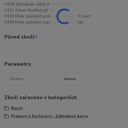
H318 Způsobuje vážné poškození očí.
H332 Zdraví škodlivý při vdechování.
H335 Může způsobit podráždění dýchacích cest.
H336 Může způsobit ospalost nebo závratě.
Původ zboží
Parametry
Výrobce
Gunze
Zboží zařazeno v kategoriích
Barvy
Primery a Surfacery - Základové barvy