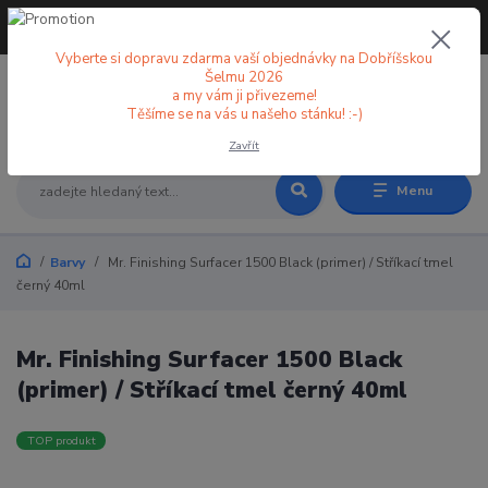
+420 773 998 582
CZK
(Po-Pá, 8-18 hod.)
Vyberte si dopravu zdarma vaší objednávky na Dobříšskou
Šelmu 2026
a my vám ji přivezeme!
0
0 Kč
Těšíme se na vás u našeho stánku! :-)
Zavřít
Menu
Barvy
Mr. Finishing Surfacer 1500 Black (primer) / Stříkací tmel
černý 40ml
Mr. Finishing Surfacer 1500 Black
(primer) / Stříkací tmel černý 40ml
TOP produkt