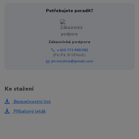
Potřebujete poradit?
Zákaznická podpora
+420 773 998 582
(Po-Pá, 8-18 hod.)
jm.modely@gmail.com
Ke stažení
Bezpečnostní list
Příbalový leták