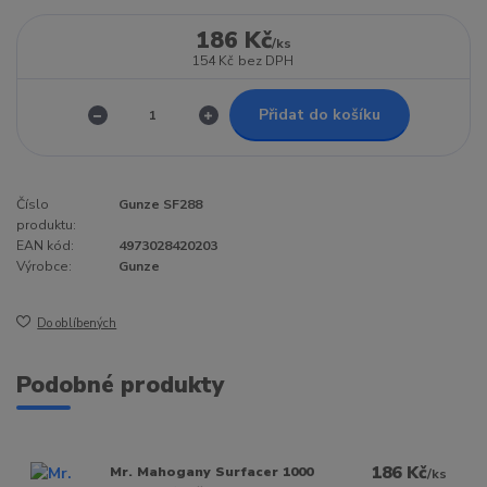
186 Kč
/
ks
154 Kč
bez DPH
Přidat do košíku
Číslo
Gunze SF288
produktu:
EAN kód:
4973028420203
Výrobce:
Gunze
Do oblíbených
Podobné produkty
186 Kč
Mr. Mahogany Surfacer 1000
/
ks