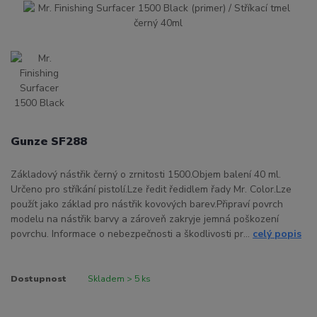
Gunze SF288
Základový nástřik černý o zrnitosti 1500.Objem balení 40 ml.
Určeno pro stříkání pistolí.Lze ředit ředidlem řady Mr. Color.Lze
použít jako základ pro nástřik kovových barev.Připraví povrch
modelu na nástřik barvy a zároveň zakryje jemná poškození
povrchu. Informace o nebezpečnosti a škodlivosti pr...
celý popis
Dostupnost
Skladem > 5 ks