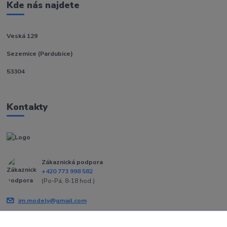
Kde nás najdete
Veská 129
Sezemice (Pardubice)
53304
Kontakty
Zákaznická podpora
+420 773 998 582
(Po-Pá, 8-18 hod.)
jm.modely@gmail.com