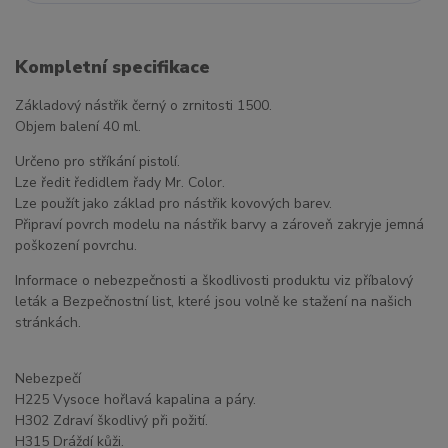
Kompletní specifikace
Základový nástřik černý o zrnitosti 1500.
Objem balení 40 ml.
Určeno pro stříkání pistolí.
Lze ředit ředidlem řady Mr. Color.
Lze použít jako základ pro nástřik kovových barev.
Připraví povrch modelu na nástřik barvy a zároveň zakryje jemná
poškození povrchu.
Informace o nebezpečnosti a škodlivosti produktu viz příbalový
leták a Bezpečnostní list, které jsou volně ke stažení na našich
stránkách.
Nebezpečí
H225 Vysoce hořlavá kapalina a páry.
H302 Zdraví škodlivý při požití.
H315 Dráždí kůži.