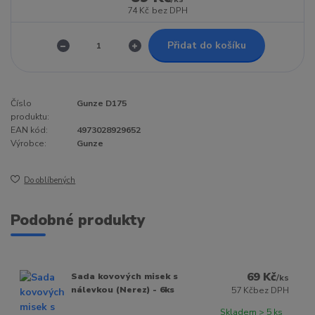
74 Kč
bez DPH
Přidat do košíku
Číslo
Gunze D175
produktu:
EAN kód:
4973028929652
Výrobce:
Gunze
Do oblíbených
Podobné produkty
69 Kč
Sada kovových misek s
/
ks
nálevkou (Nerez) - 6ks
57 Kč
bez DPH
Skladem > 5 ks