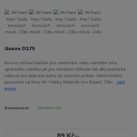
Gunze D175
Kovový míchací kalíšek pro namíchání, nebo naředění toho
správného odstínu jak pro nanášení štětcem tak díky praktické
nálevce pro přípravu barvy do airbrush pistole. Velmi kvalitní
provedení od firmy Mr. Hobby. Materiál: kov Balení: 10ks
celý
popis
Dostupnost
Skladem 4 ks
89 Kč
/
ks