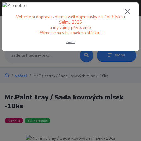
+420 773 998 582
CZK
(Po-Pá, 8-18 hod.)
Vyberte si dopravu zdarma vaší objednávky na Dobříšskou
Šelmu 2026
a my vám ji přivezeme!
0
0 Kč
Těšíme se na vás u našeho stánku! :-)
Zavřít
Menu
Nářadí
Mr.Paint tray / Sada kovových misek -10ks
Mr.Paint tray / Sada kovových misek
-10ks
Novinka
TOP produkt