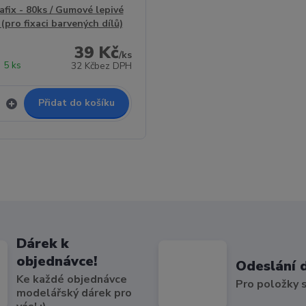
afix - 80ks / Gumové lepivé
(pro fixaci barvených dílů)
39 Kč
/
ks
 5 ks
32 Kč
bez DPH
Přidat do košíku
Dárek k
objednávce!
Odeslání 
Ke každé objednávce
Pro položky
modelářský dárek pro