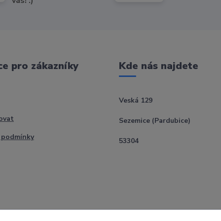
vás! :)
e pro zákazníky
Kde nás najdete
Veská 129
ovat
Sezemice (Pardubice)
 podmínky
53304