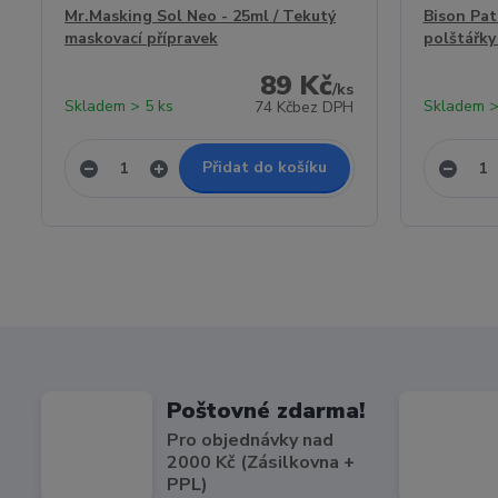
Mr.Masking Sol Neo - 25ml / Tekutý
Bison Pat
maskovací přípravek
polštářky 
89 Kč
/
ks
Skladem > 5 ks
Skladem >
74 Kč
bez DPH
Přidat do košíku
Poštovné zdarma!
Pro objednávky nad
2000 Kč (Zásilkovna +
PPL)