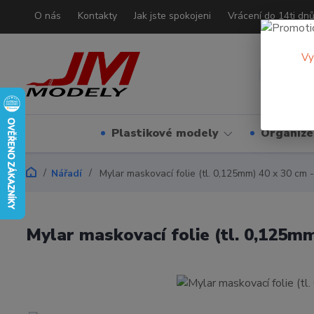
O nás
Kontakty
Jak jste spokojeni
Vrácení do 14ti dn
Vy
Plastikové modely
Organizé
Nářadí
Mylar maskovací folie (tl. 0,125mm) 40 x 30 cm 
Mylar maskovací folie (tl. 0,125mm