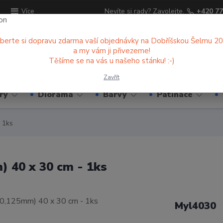
ů
Nevíte si rady? Zavolejte.
+420 77
Více
berte si dopravu zdarma vaší objednávky na Dobříšskou Šelmu 2
a my vám ji přivezeme!
Hledat
Těšíme se na vás u našeho stánku! :-)
Zavřít
ry
Diorama
Barvy
Patinace
- 1ks
) 40 x 30 cm - 1ks
Myl4030