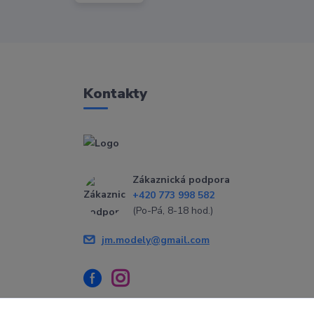
Kontakty
Zákaznická podpora
+420 773 998 582
(Po-Pá, 8-18 hod.)
jm.modely@gmail.com