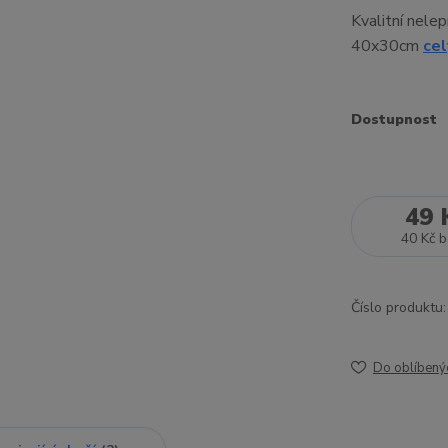
Kvalitní nele
40x30cm
cel
Dostupnost
49 
40 Kč
b
Číslo produktu:
Do oblíbený