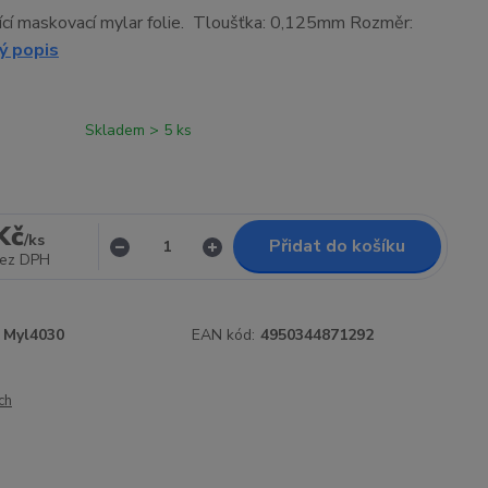
pící maskovací mylar folie. Tloušťka: 0,125mm Rozměr:
ý popis
Skladem > 5 ks
Kč
/
ks
Přidat do košíku
ez DPH
Myl4030
EAN kód:
4950344871292
ch