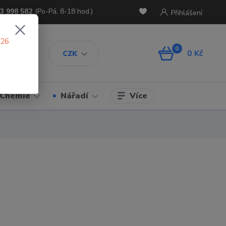
3 998 582
(Po-Pá, 8-18 hod.)
Přihlášení
026
0
0 Kč
CZK
Více
Chemie
Nářadí