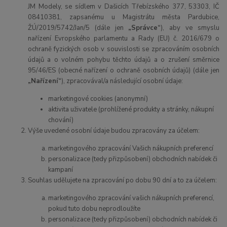
JM Modely, se sídlem v Dašicích Třebízského 377, 53303, IČ
08410381, zapsanému u Magistrátu města Pardubice,
ŽÚ/2019/5742/Jan/5
(dále jen
„Správce“
), aby ve smyslu
nařízení Evropského parlamentu a Rady (EU) č. 2016/679 o
ochraně fyzických osob v souvislosti se zpracováním osobních
údajů a o volném pohybu těchto údajů a o zrušení směrnice
95/46/ES (obecné nařízení o ochraně osobních údajů) (dále jen
„Nařízení“
), zpracovával/a následující osobní údaje:
marketingové cookies (anonymní)
aktivita uživatele (prohlížené produkty a stránky, nákupní
chování)
Výše uvedené osobní údaje budou zpracovány za účelem:
marketingového zpracování Vašich nákupních preferencí
personalizace (tedy přizpůsobení) obchodních nabídek či
kampaní
Souhlas udělujete na zpracování po dobu
90 dní a to
za účelem:
marketingového zpracování vašich nákupních preferencí,
pokud tuto dobu neprodloužíte
personalizace (tedy přizpůsobení) obchodních nabídek či