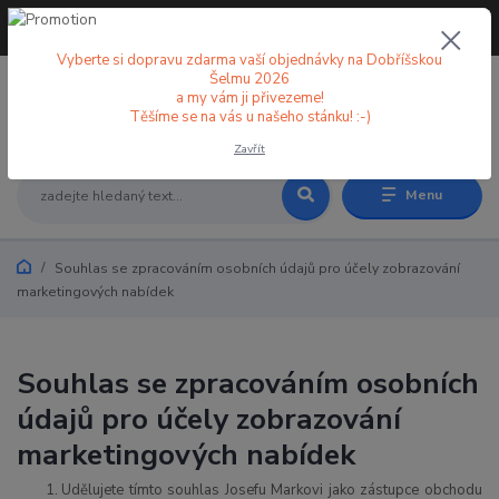
+420 773 998 582
CZK
(Po-Pá, 8-18 hod.)
Vyberte si dopravu zdarma vaší objednávky na Dobříšskou
Šelmu 2026
a my vám ji přivezeme!
0
0 Kč
Těšíme se na vás u našeho stánku! :-)
Zavřít
Menu
Souhlas se zpracováním osobních údajů pro účely zobrazování
marketingových nabídek
Souhlas se zpracováním osobních
údajů pro účely zobrazování
marketingových nabídek
Udělujete tímto souhlas Josefu Markovi jako zástupce obchodu