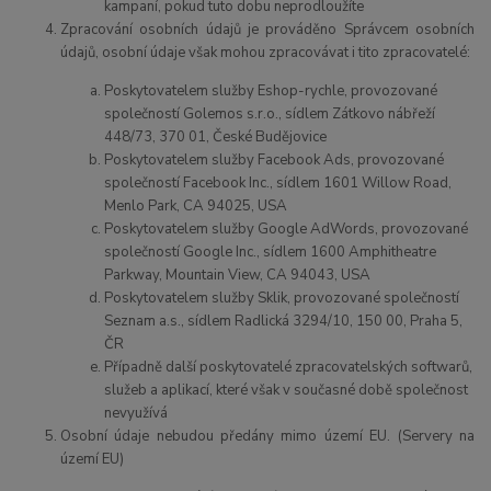
kampaní, pokud tuto dobu neprodloužíte
Zpracování osobních údajů je prováděno Správcem osobních
údajů, osobní údaje však mohou zpracovávat i tito zpracovatelé:
Poskytovatelem služby Eshop-rychle, provozované
společností Golemos s.r.o., sídlem Zátkovo nábřeží
448/73, 370 01, České Budějovice
Poskytovatelem služby Facebook Ads, provozované
společností Facebook Inc., sídlem 1601 Willow Road,
Menlo Park, CA 94025, USA
Poskytovatelem služby Google AdWords, provozované
společností Google Inc., sídlem 1600 Amphitheatre
Parkway, Mountain View, CA 94043, USA
Poskytovatelem služby Sklik, provozované společností
Seznam a.s., sídlem Radlická 3294/10, 150 00, Praha 5,
ČR
Případně další poskytovatelé zpracovatelských softwarů,
služeb a aplikací, které však v současné době společnost
nevyužívá
Osobní úda
je nebudou předány mimo území EU. (Servery na
území EU)