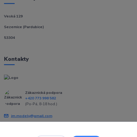
Veská 129
Sezemice (Pardubice)
53304
Kontakty
Zákaznická podpora
+420 773 998 582
(Po-Pá, 8-18 hod.)
jm.modely@gmail.com