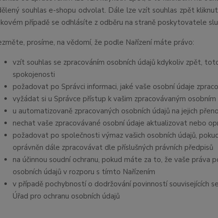
dělený souhlas e-shopu odvolat. Dále lze vzít souhlas zpět kliknu
akovém případě se odhlásíte z odběru na straně poskytovatele slu
ezměte, prosíme, na vědomí, že podle Nařízení máte právo:
vzít souhlas se zpracováním osobních údajů kdykoliv zpět, to
spokojenosti
požadovat po Správci informaci, jaké vaše osobní údaje zprac
vyžádat si u Správce přístup k vašim zpracovávaným osobním 
u automatizovaně zpracovaných osobních údajů na jejich přen
nechat vaše zpracovávané osobní údaje aktualizovat nebo opr
požadovat po společnosti výmaz vašich osobních údajů, pokud
oprávněn dále zpracovávat dle příslušných právních předpisů
na účinnou soudní ochranu, pokud máte za to, že vaše práva p
osobních údajů v rozporu s tímto Nařízením
v případě pochybností o dodržování povinností souvisejících 
Úřad pro ochranu osobních údajů