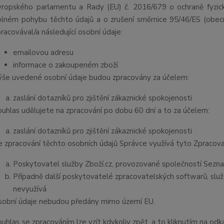
vropského parlamentu a Rady (EU) č. 2016/679 o ochraně fyzick
olném pohybu těchto údajů a o zrušení směrnice 95/46/ES (obecn
racovával/a následující osobní údaje:
emailovou adresu
informace o zakoupeném zboží
ýše uvedené osobní údaje budou zpracovány za účelem:
zaslání dotazníků pro zjištění zákaznické spokojenosti
ouhlas udělujete na zpracování po dob
u 60 dní a to za účelem:
zaslání dotazníků pro zjištění zákaznické spokojenosti
e zpracování těchto osobních údajů Správce využívá tyto Zpracova
Poskytovatel služby Zboží.cz, provozované společností Seznam
Případně další poskytovatelé zpracovatelských softwarů, služ
nevyužívá
sobní údaj
e nebudou předány mimo území EU.
ouhlas se zpracováním lze vzít kdykoliv zpět, a to kliknutím na odk