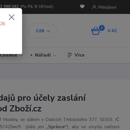
3 998 582
(Po-Pá, 8-18 hod.)
Přihlášení
026
0
0 Kč
CZK
Více
Chemie
Nářadí
ajů pro účely zaslání
od Zboží.cz
M Modely, se sídlem v Dašicích Třebízského 377, 53303, IČ
/5742/Jan/5
(dále jen
„Správce“
), aby ve smyslu nařízení