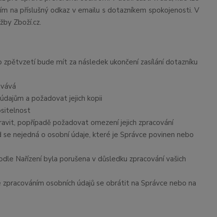
tím na příslušný odkaz v emailu s dotazníkem spokojenosti. V
žby Zboží.cz.
to zpětvzetí bude mít za násled
ek ukončení zasílání dotazníku
ovává
údajům a požadovat jejich kopii
ositelnost
avit, popřípadě požadovat omezení jejich zpracování
 se nejedná o osobní údaje, které je Správce povinen nebo
odle Nařízení byla porušena v důsledku zpracování vašich
se zpracováním osobních údajů se obrátit na Správce nebo na