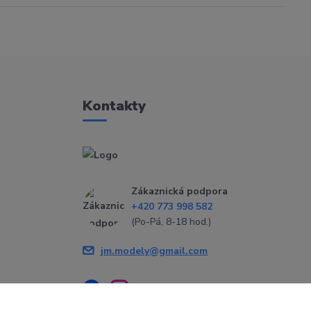
Kontakty
Zákaznická podpora
+420 773 998 582
(Po-Pá, 8-18 hod.)
jm.modely@gmail.com