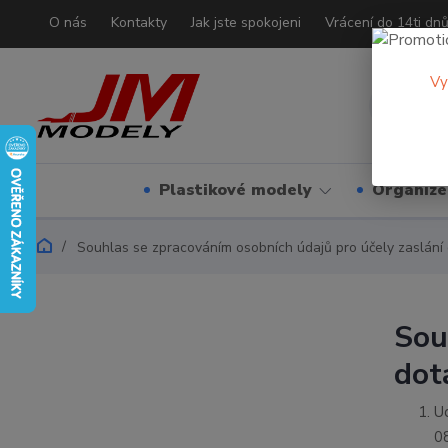
O nás
Kontakty
Jak jste spokojeni
Vrácení do 14ti dn
Vy
Plastikové modely
Organizé
Souhlas se zpracováním osobních údajů pro účely zaslání 
Sou
dot
U
0