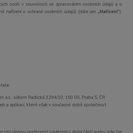
ých osob v souvislosti se zpracováním osobních údajů a o
é nařízení o ochraně osobních údajů) (dále jen
„Nařízení“
),
tele:
 a.s., sídlem Radlická 3294/10, 150 00, Praha 5, ČR
eb a aplikací, které však v současné době společnost
az pro úpravu preferencí soukromí v dolní části webu, kde lze