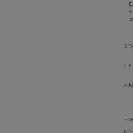
E
v
zp
V
S
K
O
S