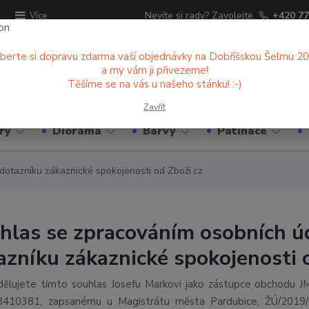
ů
Nevíte si rady? Zavolejte.
+420 77
Více
berte si dopravu zdarma vaší objednávky na Dobříšskou Šelmu 2
a my vám ji přivezeme!
Hledat
Těšíme se na vás u našeho stánku! :-)
Zavřít
ry
Diorama
Barvy
Patinace
dotazníku zákaznické spokojenosti od Zboží.cz
hlas se zpracováním osobních úd
azníku zákaznické spokojenosti 
dělujete tímto souhlas Josefu Markovi jako zástupce obchodu J
8410381, zapsanému u Magistrátu města Pardubice, ŽÚ/2019