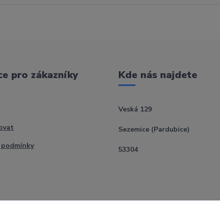
e pro zákazníky
Kde nás najdete
Veská 129
ovat
Sezemice (Pardubice)
 podmínky
53304