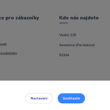
e pro zákazníky
Kde nás najdete
Veská 129
ovat
Sezemice (Pardubice)
 podmínky
53304
Souhlasím
Nastavení