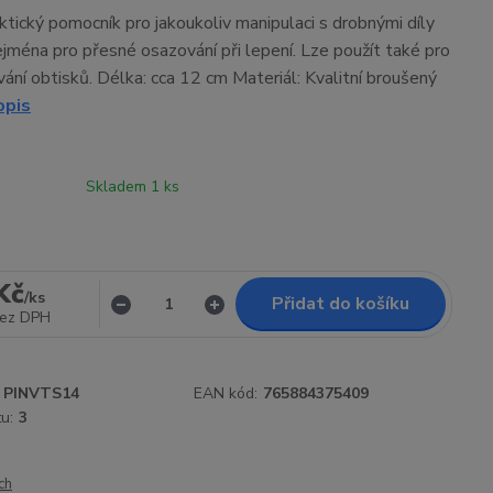
aktický pomocník pro jakoukoliv manipulaci s drobnými díly
ejména pro přesné osazování při lepení. Lze použít také pro
ání obtisků. Délka: cca 12 cm Materiál: Kvalitní broušený
opis
Skladem 1 ks
Kč
/
ks
Přidat do košíku
ez DPH
PINVTS14
EAN kód:
765884375409
u:
3
ch