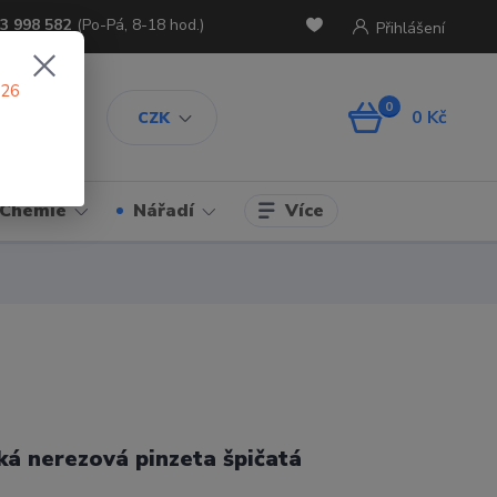
3 998 582
(Po-Pá, 8-18 hod.)
Přihlášení
026
0
0 Kč
CZK
Více
Chemie
Nářadí
á nerezová pinzeta špičatá