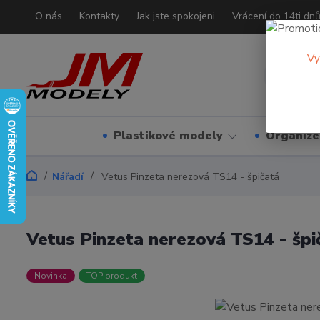
O nás
Kontakty
Jak jste spokojeni
Vrácení do 14ti dn
Vy
Plastikové modely
Organizé
Nářadí
Vetus Pinzeta nerezová TS14 - špičatá
Vetus Pinzeta nerezová TS14 - špi
Novinka
TOP produkt