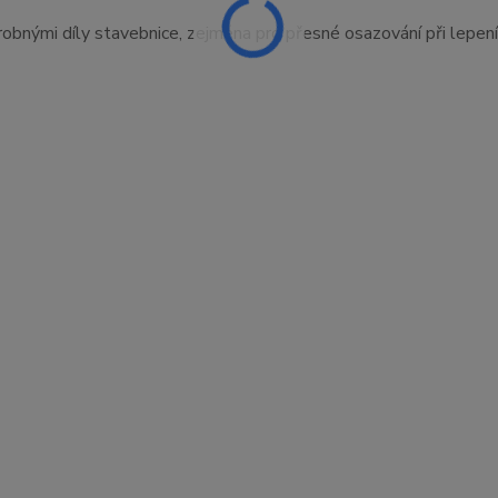
drobnými díly stavebnice, zejména pro přesné osazování při lepení