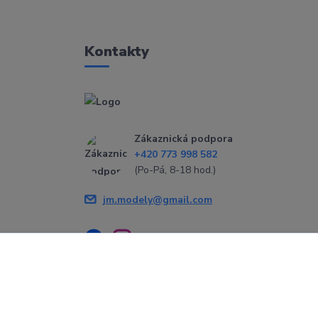
Kontakty
Zákaznická podpora
+420 773 998 582
(Po-Pá, 8-18 hod.)
jm.modely@gmail.com