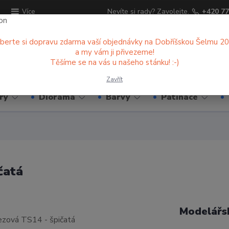
ů
Nevíte si rady? Zavolejte.
+420 77
Více
berte si dopravu zdarma vaší objednávky na Dobříšskou Šelmu 2
a my vám ji přivezeme!
Hledat
Těšíme se na vás u našeho stánku! :-)
Zavřít
ry
Diorama
Barvy
Patinace
čatá
Modelářsk