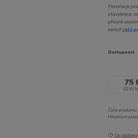
Pinzeta je pr
stavebnice, z
přesné usazov
nerez!
celý p
Dostupnost
75 
62 Kč
b
Číslo produktu:
Hmotnost plast
Do oblíbený