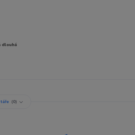
á dlouhá
táře
0