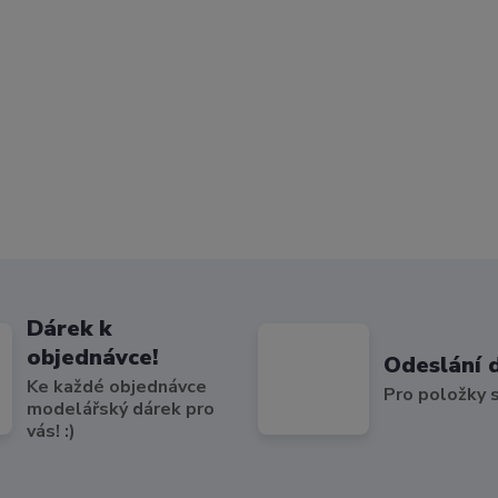
Dárek k
objednávce!
Odeslání 
Ke každé objednávce
Pro položky
modelářský dárek pro
vás! :)