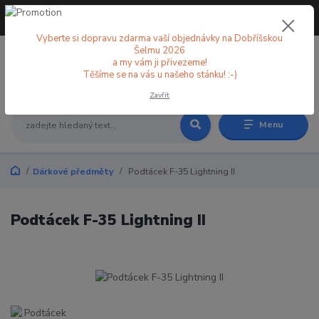
+420 773 998 582
CZK
(Po-Pá, 8-18 hod.)
Vyberte si dopravu zdarma vaší objednávky na Dobříšskou
Šelmu 2026
a my vám ji přivezeme!
0
0 Kč
Těšíme se na vás u našeho stánku! :-)
Zavřít
Menu
Dárkové předměty
Podtácek F-35 Lightning II
Podtácek F-35 Lightning II