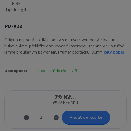
PD-022
Originální podtácek JM modely s motivem vyrobený z kvalitní
bukové 4mm překližky gravírované laserovou technologií a ručně
jemně broušeným povrchem. Průměr podtácku: 90mm
celý popis
Dostupnost
K odeslání do týdne > 5 ks
79 Kč
/
ks
65 Kč
bez DPH
Přidat do košíku