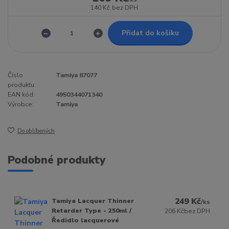
140 Kč
bez DPH
Přidat do košíku
Číslo
Tamiya 87077
produktu:
EAN kód:
4950344071340
Výrobce:
Tamiya
Do oblíbených
Podobné produkty
249 Kč
Tamiya Lacquer Thinner
/
ks
Retarder Type - 250ml /
206 Kč
bez DPH
Ředidlo lacquerové