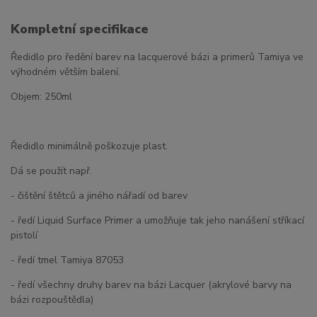
Kompletní specifikace
Ředidlo pro ředění barev na lacquerové bázi a primerů Tamiya ve
výhodném větším balení.
Objem: 250ml
Ředidlo minimálně poškozuje plast.
Dá se použít např.
- čištění štětců a jiného nářadí od barev
- ředí Liquid Surface Primer a umožňuje tak jeho nanášení stříkací
pistolí
- ředí tmel Tamiya 87053
- ředí všechny druhy barev na bázi Lacquer (akrylové barvy na
bázi rozpouštědla)