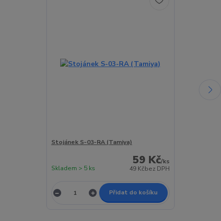
Stojánek S-03-RA (Tamiya)
Stojánek S-0
59 Kč
/
ks
Skladem > 5 ks
Skladem > 5 k
49 Kč
bez DPH
Přidat do košíku