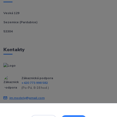
Veská 129
Sezemice (Pardubice)
53304
Kontakty
Zákaznická podpora
+420 773 998 582
(Po-Pá, 8-18 hod.)
jm.modely@gmail.com