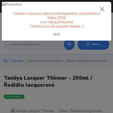
+420 773 998 582
CZK
(Po-Pá, 8-18 hod.)
Vyberte si dopravu zdarma vaší objednávky na Dobříšskou
Šelmu 2026
a my vám ji přivezeme!
0
0 Kč
Těšíme se na vás u našeho stánku! :-)
Zavřít
Menu
Chemie
Tamiya Lacquer Thinner - 250ml / Ředidlo lacquerové
Tamiya Lacquer Thinner - 250ml /
Ředidlo lacquerové
TOP produkt