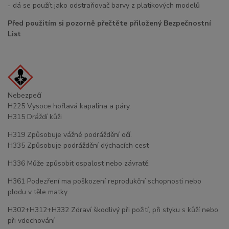
- dá se použít jako odstraňovač barvy z platikových modelů
Před použitím si pozorně přečtěte přiložený Bezpečnostní
List
Nebezpečí
H225 Vysoce hořlavá kapalina a páry.
H315 Dráždí kůži
H319 Způsobuje vážné podráždění očí.
H335 Způsobuje podráždění dýchacích cest
H336 Může způsobit ospalost nebo závratě.
H361 Podezření ma poškození reprodukční schopnosti nebo
plodu v těle matky
H302+H312+H332 Zdraví škodlivý při požití, při styku s kůží nebo
při vdechování