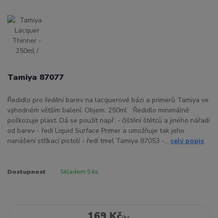
Tamiya 87077
Ředidlo pro ředění barev na lacquerové bázi a primerů Tamiya ve
výhodném větším balení. Objem: 250ml Ředidlo minimálně
poškozuje plast. Dá se použít např. - čištění štětců a jiného nářadí
od barev - ředí Liquid Surface Primer a umožňuje tak jeho
nanášení stříkací pistolí - ředí tmel Tamiya 87053 -...
celý popis
Dostupnost
Skladem 5 ks
169 Kč
/
ks