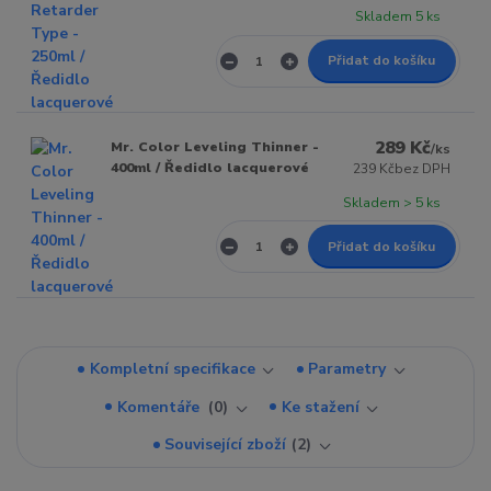
Skladem 5 ks
Přidat do košíku
289 Kč
Mr. Color Leveling Thinner -
/
ks
400ml / Ředidlo lacquerové
239 Kč
bez DPH
Skladem > 5 ks
Přidat do košíku
Kompletní specifikace
Parametry
Komentáře
0
Ke stažení
Související zboží
2