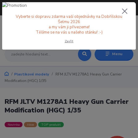
+420 773 998 582
CZK
(Po-Pá, 8-18 hod.)
Vyberte si dopravu zdarma vaší objednávky na Dobříšskou
Šelmu 2026
a my vám ji přivezeme!
0
0 Kč
Těšíme se na vás u našeho stánku! :-)
Zavřít
Menu
Plastikové modely
RFM JLTV M1278A1 Heavy Gun Carrier
Modification (HGC) 1/35
RFM JLTV M1278A1 Heavy Gun Carrier
Modification (HGC) 1/35
Novinka
Akce
TOP produkt