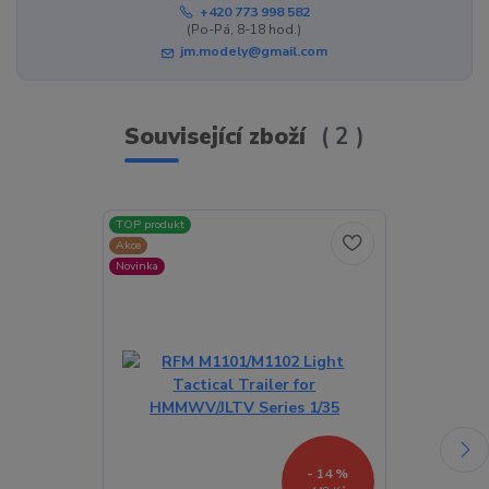
+420 773 998 582
(Po-Pá, 8-18 hod.)
jm.modely@gmail.com
Související zboží
2
TOP produkt
TOP produkt
Akce
Novinka
Novinka
- 14 %