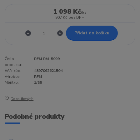
1 098 Kč
/
ks
907 Kč
bez DPH
Přidat do košíku
Číslo
RFM RM-5099
produktu:
EAN kód:
4897062621504
Výrobce:
RFM
Měřítko:
1/35
Do oblíbených
Podobné produkty