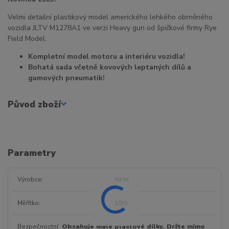
Velmi detailní plastikový model amerického lehkého obrněného
vozidla JLTV M1278A1 ve verzi Heavy gun od špičkové firmy Rye
Field Model.
Kompletní model motoru a interiéru vozidla!
Bohatá sada včetně kovových leptaných dílů a
gumových pneumatik!
Původ zboží
Parametry
Výrobce
RFM
Měřítko
1/35
Bezpečnostní
Obsahuje malé plastové dílky. Držte mimo