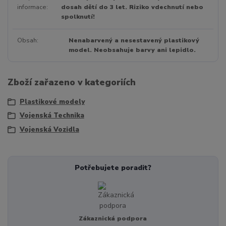
informace
dosah dětí do 3 let. Riziko vdechnutí nebo
spolknutí!
Obsah
Nenabarvený a nesestavený plastikový
model. Neobsahuje barvy ani lepidlo.
Zboží zařazeno v kategoriích
Plastikové modely
Vojenská Technika
Vojenská Vozidla
Potřebujete poradit?
Zákaznická podpora