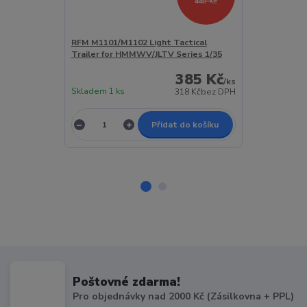
448 Kč
RFM M1101/M1102 Light Tactical
Trumpeter Mo
Trailer for HMMWV/JLTV Series 1/35
Crewman & Inf
385 Kč
/
ks
Skladem 1 ks
Skladem 1 ks
318 Kč
bez DPH
Přidat do košíku
Poštovné zdarma!
Pro objednávky nad 2000 Kč (Zásilkovna + PPL)