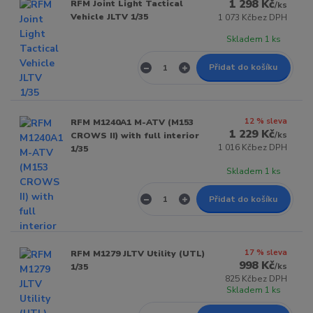
1 298 Kč
RFM Joint Light Tactical
/
ks
Vehicle JLTV 1/35
1 073 Kč
bez DPH
Skladem 1 ks
Přidat do košíku
12 % sleva
RFM M1240A1 M-ATV (M153
1 229 Kč
/
ks
CROWS II) with full interior
1 016 Kč
bez DPH
1/35
Skladem 1 ks
Přidat do košíku
17 % sleva
RFM M1279 JLTV Utility (UTL)
998 Kč
/
ks
1/35
825 Kč
bez DPH
Skladem 1 ks