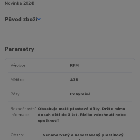
Novinka 2024!
Původ zboží
Parametry
Výrobce
RFM
Měřítko
1/35
Pásy
Pohyblivé
Bezpečnostní
Obsahuje malé plastové dílky. Držte mimo
informace
dosah dětí do 3 let. Riziko vdechnutí nebo
spolknutí!
Obsah
Nenabarvený a nesestavený plastikový