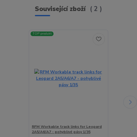
Související zboží
2
TOP produkt
RFM Workable track links for Leopard
RFM 3D printe
2A5/A6/A7 - pohyblivé pásy 1/35
120mm L/55 fo