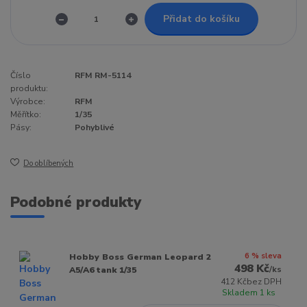
Přidat do košíku
Číslo
RFM RM-5114
produktu:
Výrobce:
RFM
Měřítko:
1/35
Pásy:
Pohyblivé
Do oblíbených
Podobné produkty
6 % sleva
Hobby Boss German Leopard 2
498 Kč
/
ks
A5/A6 tank 1/35
412 Kč
bez DPH
Skladem 1 ks