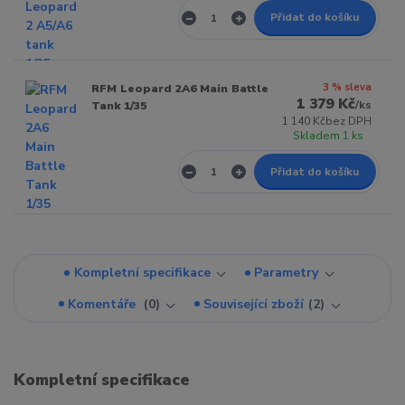
Přidat do košíku
3 % sleva
RFM Leopard 2A6 Main Battle
1 379 Kč
/
ks
Tank 1/35
1 140 Kč
bez DPH
Skladem 1 ks
Přidat do košíku
Kompletní specifikace
Parametry
Komentáře
0
Související zboží
2
Kompletní specifikace