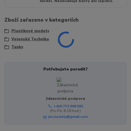
model. Neobsahuje barvy ani lepidlo.
Zboží zařazeno v kategoriích
Plastikové modely
Vojenská Technika
Tanky
Potřebujete poradit?
Zákaznická podpora
+420 773 998 582
(Po-Pá, 8-18 hod.)
jm.modely@gmail.com