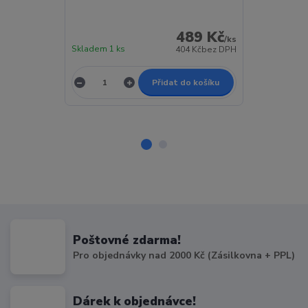
RFM/Meng/Tam
dělo + 3Dprin
489 Kč
/
ks
Skladem 1 ks
Skladem 1 ks
404 Kč
bez DPH
Přidat do košíku
Poštovné zdarma!
Pro objednávky nad 2000 Kč (Zásilkovna + PPL)
Dárek k objednávce!