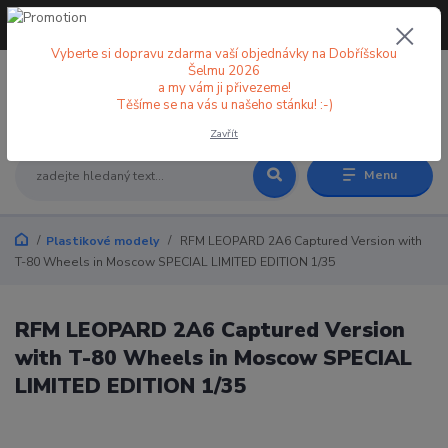
+420 773 998 582
CZK
(Po-Pá, 8-18 hod.)
Vyberte si dopravu zdarma vaší objednávky na Dobříšskou
Šelmu 2026
a my vám ji přivezeme!
0
0 Kč
Těšíme se na vás u našeho stánku! :-)
Zavřít
Menu
Plastikové modely
RFM LEOPARD 2A6 Captured Version with
T-80 Wheels in Moscow SPECIAL LIMITED EDITION 1/35
RFM LEOPARD 2A6 Captured Version
with T-80 Wheels in Moscow SPECIAL
LIMITED EDITION 1/35