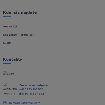
Kde nás najdete
Veská 129
Sezemice (Pardubice)
53304
Kontakty
Zákaznická podpora
+420 773 998 582
(Po-Pá, 8-18 hod.)
jm.modely@gmail.com