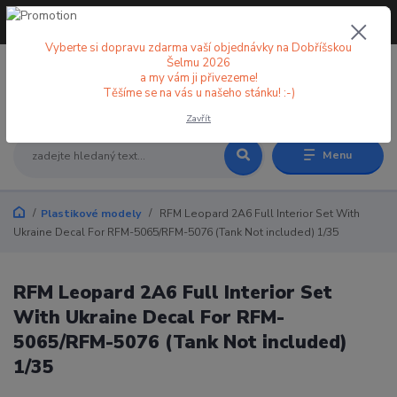
+420 773 998 582
CZK
(Po-Pá, 8-18 hod.)
Vyberte si dopravu zdarma vaší objednávky na Dobříšskou
Šelmu 2026
a my vám ji přivezeme!
0
0 Kč
Těšíme se na vás u našeho stánku! :-)
Zavřít
Menu
Plastikové modely
RFM Leopard 2A6 Full Interior Set With
Ukraine Decal For RFM-5065/RFM-5076 (Tank Not included) 1/35
RFM Leopard 2A6 Full Interior Set
With Ukraine Decal For RFM-
5065/RFM-5076 (Tank Not included)
1/35