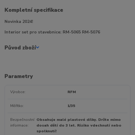
Kompletní specifikace
Novinka 2024!
Interior set pro stavebnice: RM-5065 RM-5076
Původ zboží
Parametry
Výrobce
RFM
Měřítko
1/35
Bezpečnostní
Obsahuje malé plastové dílky. Držte mimo
informace
dosah dětí do 3 let. Riziko vdechnutí nebo
spolknutí!