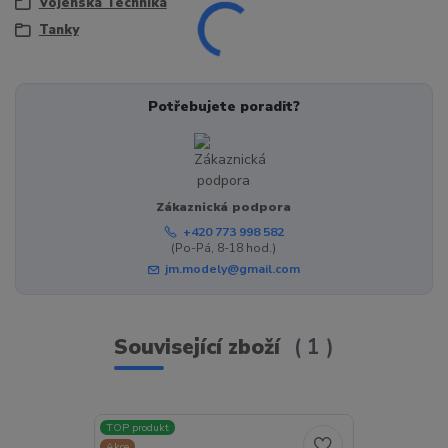
Vojenská Technika
Tanky
Potřebujete poradit?
Zákaznická podpora
+420 773 998 582
(Po-Pá, 8-18 hod.)
jm.modely@gmail.com
Související zboží
1
TOP produkt
Akce