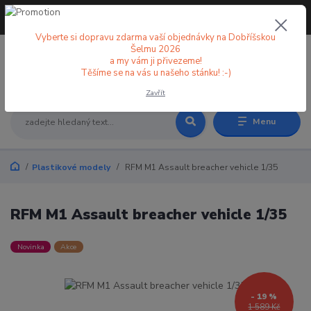
+420 773 998 582
CZK
(Po-Pá, 8-18 hod.)
Vyberte si dopravu zdarma vaší objednávky na Dobříšskou
Šelmu 2026
a my vám ji přivezeme!
0
0 Kč
Těšíme se na vás u našeho stánku! :-)
Zavřít
Menu
Plastikové modely
RFM M1 Assault breacher vehicle 1/35
RFM M1 Assault breacher vehicle 1/35
Novinka
Akce
- 19 %
1 589 Kč