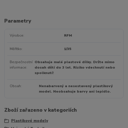
Parametry
Výrobce
RFM
Měřítko
1/35
Bezpečnostní
Obsahuje malé plastové dílky. Držte mimo
informace
dosah dětí do 3 let. Riziko vdechnutí nebo
spolknutí!
Obsah
Nenabarvený a nesestavený plastikový
model. Neobsahuje barvy ani lepidlo.
Zboží zařazeno v kategoriích
Plastikové modely