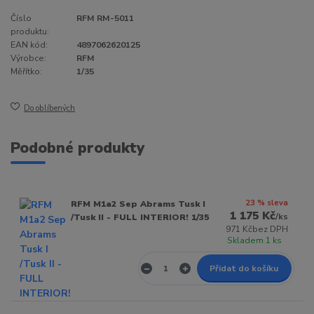
Číslo
RFM RM-5011
produktu:
EAN kód:
4897062620125
Výrobce:
RFM
Měřítko:
1/35
Do oblíbených
Podobné produkty
23 % sleva
RFM M1a2 Sep Abrams Tusk I
1 175 Kč
/
ks
/Tusk II - FULL INTERIOR! 1/35
971 Kč
bez DPH
Skladem 1 ks
Přidat do košíku