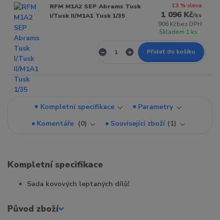
13 % sleva
RFM M1A2 SEP Abrams Tusk
1 096 Kč
/
ks
I/Tusk II/M1A1 Tusk 1/35
906 Kč
bez DPH
Skladem 1 ks
Přidat do košíku
Kompletní specifikace
Parametry
Komentáře
0
Související zboží
1
Kompletní specifikace
Sada kovových leptaných dílů!
Původ zboží