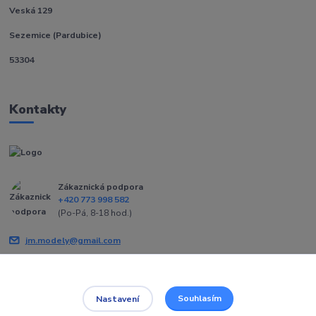
Veská 129
Sezemice (Pardubice)
53304
Kontakty
Zákaznická podpora
+420 773 998 582
(Po-Pá, 8-18 hod.)
jm.modely@gmail.com
Souhlasím
Nastavení