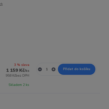
ch
3 % sleva
Přidat do košíku
1 159 Kč
/
ks
958 Kč
bez DPH
Skladem 2 ks