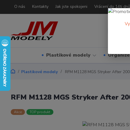
O nás
Kontakty
Jak jste spokojeni
Vrácení do 14ti dn
Vy
Plastikové modely
Organizé
Plastikové modely
RFM M1128 MGS Stryker After 200
RFM M1128 MGS Stryker After 20
Akce
TOP produkt