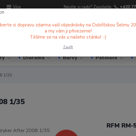
ů
Nevíte si rady? Zavolejte.
+420 77
Více
berte si dopravu zdarma vaší objednávky na Dobříšskou Šelmu 2
a my vám ji přivezeme!
Hledat
Těšíme se na vás u našeho stánku! :-)
Zavřít
ry
Diorama
Barvy
Patinace
8 1/35
08 1/35
RFM RM-