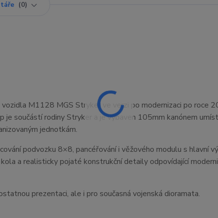
táře
0
 vozidla M1128 MGS Stryker ve verzi po modernizaci po roce 2
p je součástí rodiny Stryker a je vybaven 105mm kanónem umí
anizovaným jednotkám.
acování podvozku 8×8, pancéřování i věžového modulu s hlavní výz
kola a realisticky pojaté konstrukční detaily odpovídající moder
tatnou prezentaci, ale i pro současná vojenská dioramata.