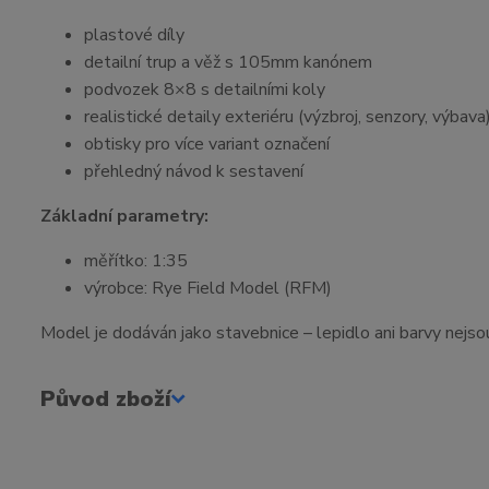
plastové díly
detailní trup a věž s 105mm kanónem
podvozek 8×8 s detailními koly
realistické detaily exteriéru (výzbroj, senzory, výbava
obtisky pro více variant označení
přehledný návod k sestavení
Základní parametry:
měřítko: 1:35
výrobce: Rye Field Model (RFM)
Model je dodáván jako stavebnice – lepidlo ani barvy nejsou
Původ zboží