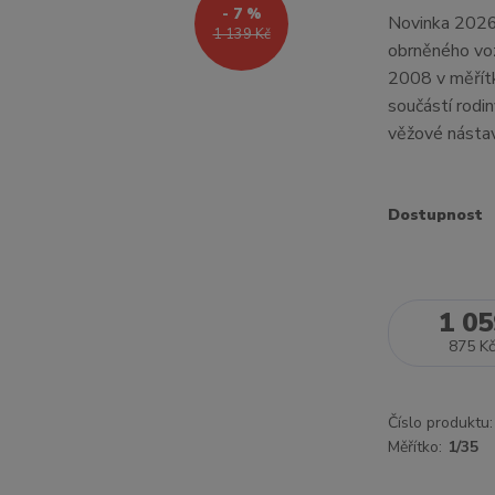
- 7 %
Novinka 2026
1 139 Kč
obrněného vo
2008 v měřítk
součástí rod
věžové nástav
Dostupnost
1 05
875 Kč
Číslo produktu:
Měřítko:
1/35