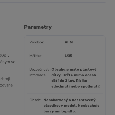
Parametry
Výrobce
RFM
008 v
Měřítko
1/35
stěným ve
Bezpečnostní
Obsahuje malé plastové
informace
dílky. Držte mimo dosah
brojí.
dětí do 3 let. Riziko
nizované
vdechnutí nebo spolknutí!
Obsah
Nenabarvený a nesestavený
plastikový model. Neobsahuje
barvy ani lepidlo.