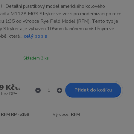
! Detailní plastikový model amerického kolového
zidla M1128 MGS Stryker ve verzi po modernizaci po roce
u 1:35 od výrobce Rye Field Model (RFM). Tento typ je
iny Stryker a je vybaven 105mm kanónem umístěným ve
bě, která...
celý popis
Skladem 3 ks
9 Kč
/
ks
Přidat do košíku
bez DPH
RFM RM-5158
Výrobce:
RFM