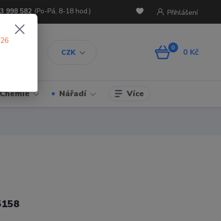
3 998 582
(Po-Pá, 8-18 hod.)
Přihlášení
026
0
0 Kč
CZK
Více
Chemie
Nářadí
5158