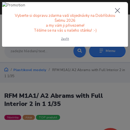
+420 773 998 582
CZK
(Po-Pá, 8-18 hod.)
Vyberte si dopravu zdarma vaší objednávky na Dobříšskou
Šelmu 2026
a my vám ji přivezeme!
0
0 Kč
Těšíme se na vás u našeho stánku! :-)
Zavřít
Menu
Plastikové modely
RFM M1A1/ A2 Abrams with Full Interior 2 in
1 1/35
RFM M1A1/ A2 Abrams with Full
Interior 2 in 1 1/35
Novinka
Akce
TOP produkt