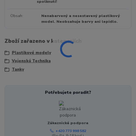
spolknutí!
Obsah
Nenabarvený a nesestavený plastikový
model. Neobsahuje barvy ani lepidlo.
Zboží zařazeno v kategoriích
Plastikové modely
Vojenská Technika
Tanky
Potřebujete poradit?
Zákaznická podpora
+420 773 998 582
(Po-Pá, 8-18 hod.)