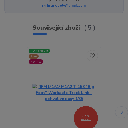
jm.modely@gmail.com
Související zboží
5
TOP produkt
TOP produkt
Akce
Akce
Novinka
Novinka
- 2 %
529 Kč