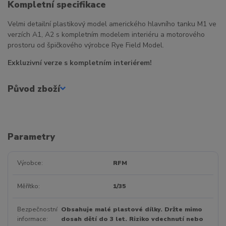
Kompletní specifikace
Velmi detailní plastikový model amerického hlavního tanku M1 ve
verzích A1, A2 s kompletním modelem interiéru a motorového
prostoru od špičkového výrobce Rye Field Model.
Exkluzivní verze s kompletním interiérem!
Původ zboží
Parametry
Výrobce
RFM
Měřítko
1/35
Bezpečnostní
Obsahuje malé plastové dílky. Držte mimo
informace
dosah dětí do 3 let. Riziko vdechnutí nebo