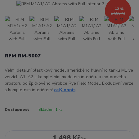
- 12 %
1 698 Kč
RFM RM-5007
Velmi detailní plastikový model amerického hlavního tanku M1 ve
verzích A1, A2 s kompletním modelem interiéru a motorového
prostoru od špičkového výrobce Rye Field Model. Exkluzivní verze
s kompletním interiérem!
celý popis
Dostupnost
Skladem 1 ks
1 498 Kč
/
ks