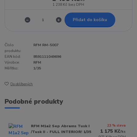
1 238 Kč
bez DPH
Přidat do košíku
Číslo
RFM RM-5007
produktu:
EAN kód:
8591111049696
Výrobce:
RFM
Měřítko:
1/35
Do oblíbených
Podobné produkty
23 % sleva
RFM M1a2 Sep Abrams Tusk I
1 175 Kč
/
ks
/Tusk II - FULL INTERIOR! 1/35