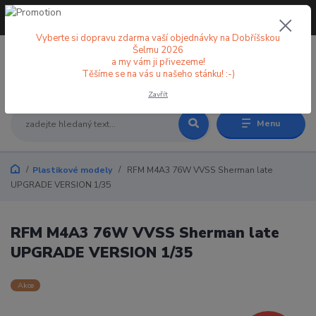
+420 773 998 582
CZK
(Po-Pá, 8-18 hod.)
Vyberte si dopravu zdarma vaší objednávky na Dobříšskou
Šelmu 2026
a my vám ji přivezeme!
0
0 Kč
Těšíme se na vás u našeho stánku! :-)
Zavřít
Menu
Plastikové modely
RFM M4A3 76W VVSS Sherman late
UPGRADE VERSION 1/35
RFM M4A3 76W VVSS Sherman late
UPGRADE VERSION 1/35
Akce