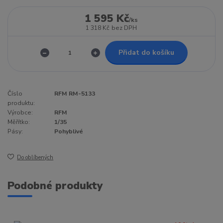
1 595 Kč
/
ks
1 318 Kč
bez DPH
Přidat do košíku
Číslo
RFM RM-5133
produktu:
Výrobce:
RFM
Měřítko:
1/35
Pásy:
Pohyblivé
Do oblíbených
Podobné produkty