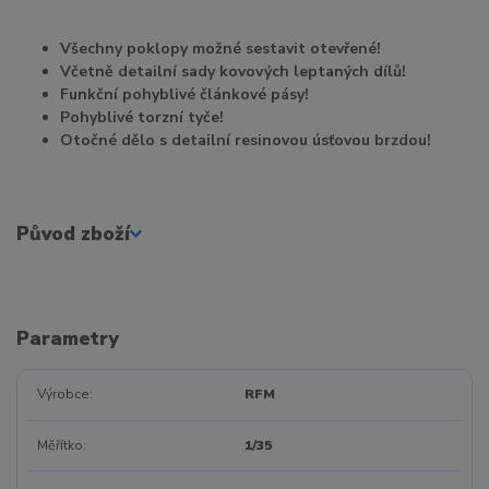
Všechny poklopy možné sestavit otevřené!
Včetně detailní sady kovových leptaných dílů!
Funkční pohyblivé článkové pásy!
Pohyblivé torzní tyče!
Otočné dělo s detailní resinovou úsťovou brzdou!
Původ zboží
Parametry
Výrobce
RFM
Měřítko
1/35