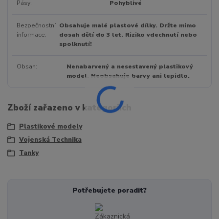
Pásy
Pohyblivé
Bezpečnostní
Obsahuje malé plastové dílky. Držte mimo
informace
dosah dětí do 3 let. Riziko vdechnutí nebo
spolknutí!
Obsah
Nenabarvený a nesestavený plastikový
model. Neobsahuje barvy ani lepidlo.
Zboží zařazeno v kategoriích
Plastikové modely
Vojenská Technika
Tanky
Potřebujete poradit?