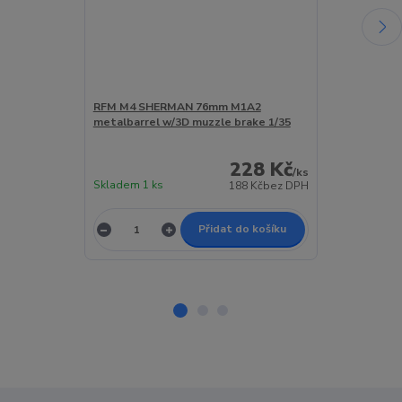
RFM M4 SHERMAN 76mm M1A2
RFM M4 SHER
metalbarrel w/3D muzzle brake 1/35
tracks (3D PR
1/35
228 Kč
K odeslání do
/
ks
Skladem 1 ks
2-4 týdnů > 5 
188 Kč
bez DPH
Přidat do košíku