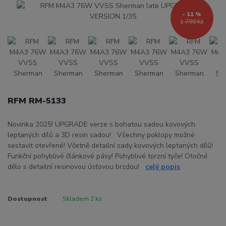
- 11 %
1 799 Kč
RFM RM-5133
Novinka 2025! UPGRADE verze s bohatou sadou kovových
leptaných dílů a 3D resin sadou! Všechny poklopy možné
sestavit otevřené! Včetně detailní sady kovových leptaných dílů!
Funkční pohyblivé článkové pásy! Pohyblivé torzní tyče! Otočné
dělo s detailní resinovou úsťovou brzdou!
celý popis
Dostupnost
Skladem 2 ks