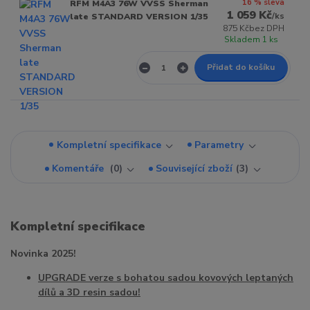
16 % sleva
RFM M4A3 76W VVSS Sherman
1 059 Kč
/
ks
late STANDARD VERSION 1/35
875 Kč
bez DPH
Skladem 1 ks
Přidat do košíku
Kompletní specifikace
Parametry
Komentáře
0
Související zboží
3
Kompletní specifikace
Novinka 2025!
UPGRADE verze s bohatou sadou kovových leptaných
dílů a 3D resin sadou!