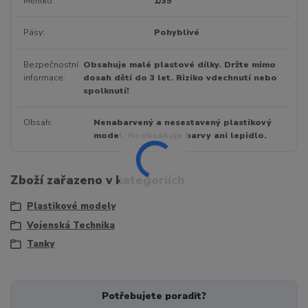
Měřítko
1/35
Pásy
Pohyblivé
Bezpečnostní
Obsahuje malé plastové dílky. Držte mimo
informace
dosah dětí do 3 let. Riziko vdechnutí nebo
spolknutí!
Obsah
Nenabarvený a nesestavený plastikový
model. Neobsahuje barvy ani lepidlo.
Zboží zařazeno v kategoriích
Plastikové modely
Vojenská Technika
Tanky
Potřebujete poradit?