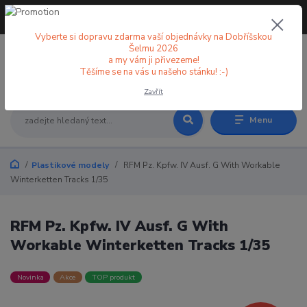
+420 773 998 582
CZK
(Po-Pá, 8-18 hod.)
Vyberte si dopravu zdarma vaší objednávky na Dobříšskou
Šelmu 2026
a my vám ji přivezeme!
0
0 Kč
Těšíme se na vás u našeho stánku! :-)
Zavřít
Menu
Plastikové modely
RFM Pz. Kpfw. IV Ausf. G With Workable
Winterketten Tracks 1/35
RFM Pz. Kpfw. IV Ausf. G With
Workable Winterketten Tracks 1/35
Novinka
Akce
TOP produkt