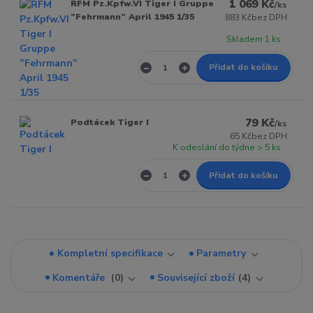
1 069 Kč
RFM Pz.Kpfw.VI Tiger I Gruppe
/
ks
”Fehrmann” April 1945 1/35
883 Kč
bez DPH
Skladem 1 ks
Přidat do košíku
79 Kč
Podtácek Tiger I
/
ks
65 Kč
bez DPH
K odeslání do týdne > 5 ks
Přidat do košíku
Kompletní specifikace
Parametry
Komentáře
0
Související zboží
4