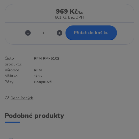
969 Kč
/
ks
801 Kč
bez DPH
Přidat do košíku
Číslo
RFM RM-5102
produktu:
Výrobce:
RFM
Měřítko:
1/35
Pásy:
Pohyblivé
Do oblíbených
Podobné produkty