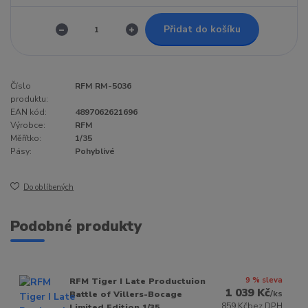
Přidat do košíku
Číslo
RFM RM-5036
produktu:
EAN kód:
4897062621696
Výrobce:
RFM
Měřítko:
1/35
Pásy:
Pohyblivé
Do oblíbených
Podobné produkty
9 % sleva
RFM Tiger I Late Productuion
1 039 Kč
/
ks
Battle of Villers-Bocage
859 Kč
bez DPH
Limited Edition 1/35