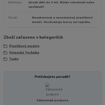
informace
dosah dětí do 3 let. Riziko vdechnutí nebo
spolknutí!
Obsah
Nenabarvený a nesestavený plastikový
model. Neobsahuje barvy ani lepidlo.
Zboží zařazeno v kategoriích
Plastikové modely
Vojenská Technika
Tanky
Potřebujete poradit?
Zákaznická podpora