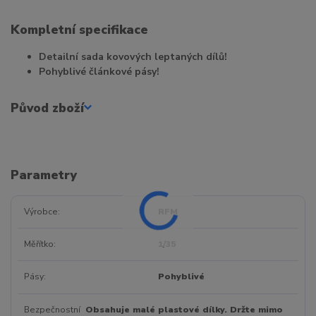
Kompletní specifikace
Detailní sada kovových leptaných dílů!
Pohyblivé článkové pásy!
Původ zboží
Parametry
Výrobce
RFM
Měřítko
1/35
Pásy
Pohyblivé
Bezpečnostní
Obsahuje malé plastové dílky. Držte mimo