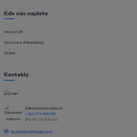
Kde nás najdete
Veská 129
Sezemice (Pardubice)
53304
Kontakty
Zákaznická podpora
+420 773 998 582
(Po-Pá, 8-18 hod.)
jm.modely@gmail.com