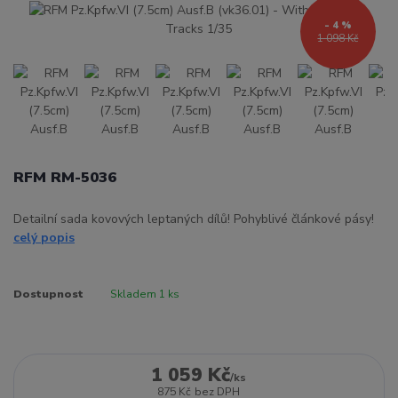
- 4 %
1 098 Kč
RFM RM-5036
Detailní sada kovových leptaných dílů! Pohyblivé článkové pásy!
celý popis
Dostupnost
Skladem 1 ks
1 059 Kč
/
ks
875 Kč
bez DPH