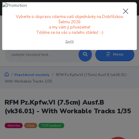
+420 773 998 582
CZK
(Po-Pá, 8-18 hod.)
Vyberte si dopravu zdarma vaší objednávky na Dobříšskou
Šelmu 2026
a my vám ji přivezeme!
0
0 Kč
Těšíme se na vás u našeho stánku! :-)
Zavřít
Menu
Plastikové modely
RFM Pz.Kpfw.VI (7.5cm) Ausf.B (vk36.01) -
With Workable Tracks 1/35
RFM Pz.Kpfw.VI (7.5cm) Ausf.B
(vk36.01) - With Workable Tracks 1/35
Novinka
Akce
TOP produkt