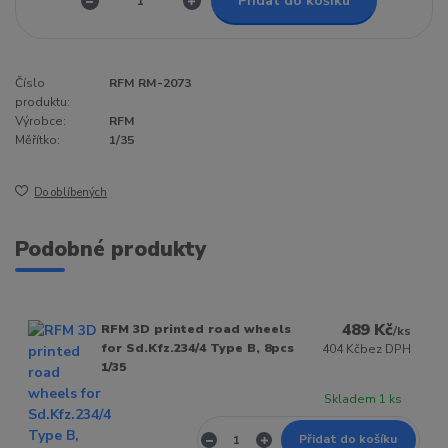
Přidat do košíku
Číslo
RFM RM-2073
produktu:
Výrobce:
RFM
Měřítko:
1/35
Do oblíbených
Podobné produkty
489 Kč
RFM 3D printed road wheels
/
ks
for Sd.Kfz.234/4 Type B, 8pcs
404 Kč
bez DPH
1/35
Skladem 1 ks
Přidat do košíku