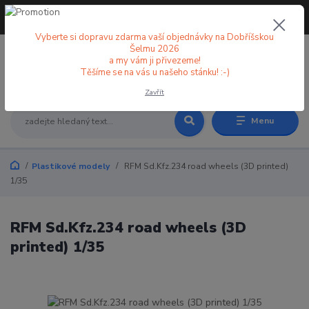
+420 773 998 582
CZK
(Po-Pá, 8-18 hod.)
Vyberte si dopravu zdarma vaší objednávky na Dobříšskou
Šelmu 2026
a my vám ji přivezeme!
0
0 Kč
Těšíme se na vás u našeho stánku! :-)
Zavřít
Menu
Plastikové modely
RFM Sd.Kfz.234 road wheels (3D printed)
1/35
RFM Sd.Kfz.234 road wheels (3D
printed) 1/35