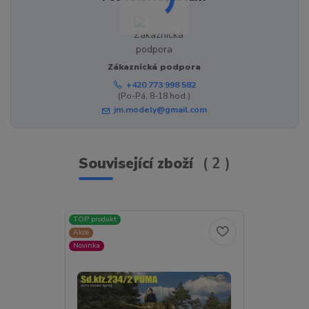
Zákaznická podpora
+420 773 998 582
(Po-Pá, 8-18 hod.)
jm.modely@gmail.com
Související zboží
2
TOP produkt
TOP produkt
Akce
Novinka