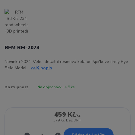
RFM RM-2073
Novinka 2024! Velmi detailní resinová kola od špičkové firmy Rye
Field Model.
celý popis
Dostupnost
Na objednávku > 5 ks
459 Kč
/
ks
379 Kč
bez DPH