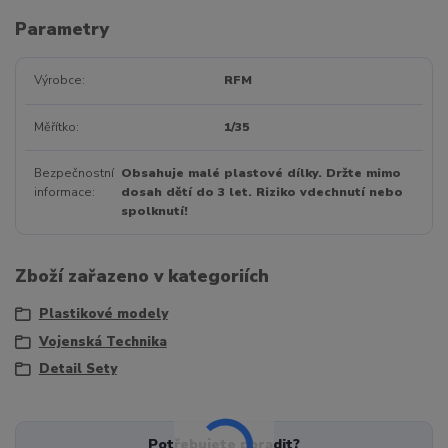
Parametry
Výrobce
RFM
Měřítko
1/35
Bezpečnostní
Obsahuje malé plastové dílky. Držte mimo
informace
dosah dětí do 3 let. Riziko vdechnutí nebo
spolknutí!
Zboží zařazeno v kategoriích
Plastikové modely
Vojenská Technika
Detail Sety
Potřebujete poradit?