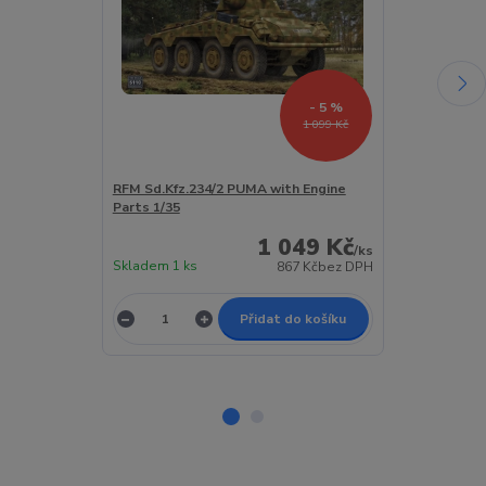
- 5 %
1 099 Kč
RFM Sd.Kfz.234/2 PUMA with Engine
MiniArt Sd.Kfz
Parts 1/35
Kit 1/35
1 049 Kč
/
ks
Skladem 1 ks
Skladem 1 ks
867 Kč
bez DPH
Přidat do košíku