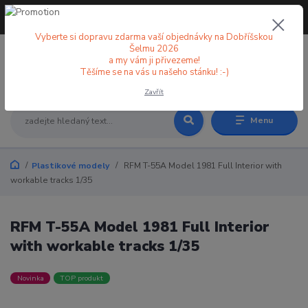
+420 773 998 582
CZK
(Po-Pá, 8-18 hod.)
Vyberte si dopravu zdarma vaší objednávky na Dobříšskou
Šelmu 2026
a my vám ji přivezeme!
0
0 Kč
Těšíme se na vás u našeho stánku! :-)
Zavřít
Menu
Plastikové modely
RFM T-55A Model 1981 Full Interior with
workable tracks 1/35
RFM T-55A Model 1981 Full Interior
with workable tracks 1/35
Novinka
TOP produkt