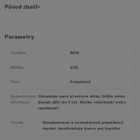
Původ zboží
Parametry
Výrobce
RFM
Měřítko
1/35
Pásy
Pohyblivé
Bezpečnostní
Obsahuje malé plastové dílky. Držte mimo
informace
dosah dětí do 3 let. Riziko vdechnutí nebo
spolknutí!
Obsah
Nenabarvený a nesestavený plastikový
model. Neobsahuje barvy ani lepidlo.