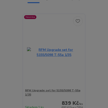
Novinka
RFM Upgrade set for 5155/5098 T-55a
1/35
839 Kč
/
ks
Skladem 1 ks
693 Kč
bez DPH