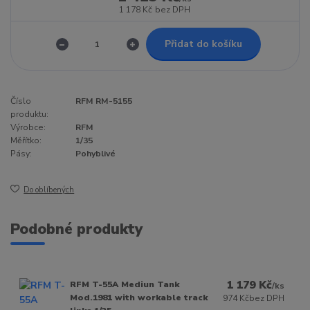
1 178 Kč
bez DPH
Přidat do košíku
Číslo
RFM RM-5155
produktu:
Výrobce:
RFM
Měřítko:
1/35
Pásy:
Pohyblivé
Do oblíbených
Podobné produkty
1 179 Kč
RFM T-55A Mediun Tank
/
ks
Mod.1981 with workable track
974 Kč
bez DPH