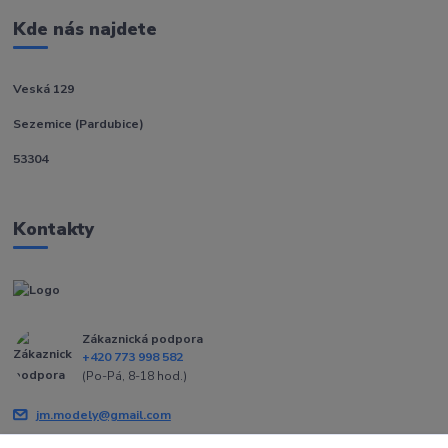
Kde nás najdete
Veská 129
Sezemice (Pardubice)
53304
Kontakty
Zákaznická podpora
+420 773 998 582
(Po-Pá, 8-18 hod.)
jm.modely@gmail.com