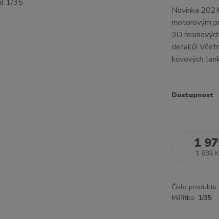
Novinka 2024!
motorovým pr
3D resinových
detailů! Včet
kovových tank
Dostupnost
1 97
1 636 K
Číslo produktu:
Měřítko:
1/35