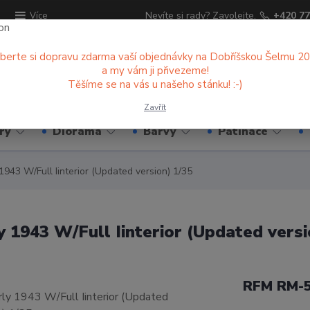
ů
Nevíte si rady? Zavolejte.
+420 77
Více
berte si dopravu zdarma vaší objednávky na Dobříšskou Šelmu 2
a my vám ji přivezeme!
Hledat
Těšíme se na vás u našeho stánku! :-)
Zavřít
ry
Diorama
Barvy
Patinace
 1943 W/Full Iinterior (Updated version) 1/35
y 1943 W/Full Iinterior (Updated versi
RFM RM-