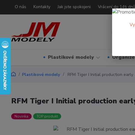
O nás
Kontakty
Jak jste spokojeni
Vrácení do 14ti dn
Vy
Plastikové modely
Organizé
Plastikové modely
RFM Tiger I Initial production early
RFM Tiger I Initial production earl
Novinka
TOP produkt