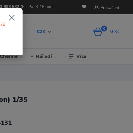
3 998 582
(Po-Pá, 8-18 hod.)
Přihlášení
026
0
0 Kč
CZK
Více
Chemie
Nářadí
on) 1/35
5131