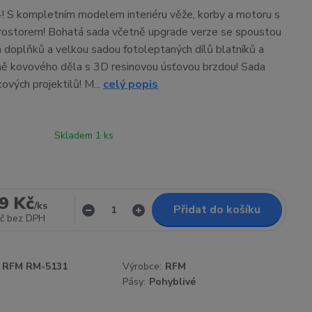
 S kompletním modelem interiéru věže, korby a motoru s
ostorem! Bohatá sada včetně upgrade verze se spoustou
 doplňků a velkou sadou fotoleptaných dílů blatníků a
ně kovového děla s 3D resinovou úsťovou brzdou! Sada
ových projektilů! M...
celý popis
Skladem 1 ks
9 Kč
/
ks
Přidat do košíku
č
bez DPH
RFM RM-5131
Výrobce:
RFM
Pásy:
Pohyblivé