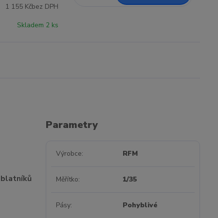
1 155 Kč
bez DPH
Skladem 2 ks
Parametry
Výrobce
RFM
 blatníků
Měřítko
1/35
Pásy
Pohyblivé