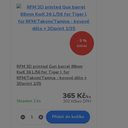
- 9 %
399 Kč
RFM 3D printed Gun barrel 88mm
KwK 36 L/56 for Tiger I, for
RFM/Takom/Tamiya - kovové dělo +
3Dprint 1/35
365 Kč
/
ks
Skladem 2 ks
302 Kč
bez DPH
Přidat do košíku