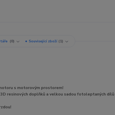
táře
0
Související zboží
1
 motoru s motorovým prostorem!
3D resinových doplňků a velkou sadou fotoleptaných dílů
rzdou!