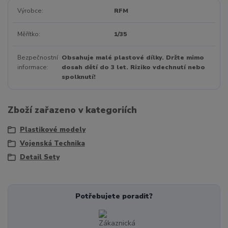
Výrobce
RFM
Měřítko
1/35
Bezpečnostní
Obsahuje malé plastové dílky. Držte mimo
informace
dosah dětí do 3 let. Riziko vdechnutí nebo
spolknutí!
Zboží zařazeno v kategoriích
Plastikové modely
Vojenská Technika
Detail Sety
Potřebujete poradit?