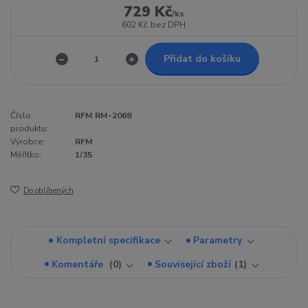
729 Kč
/
ks
602 Kč
bez DPH
Přidat do košíku
Číslo
RFM RM-2068
produktu:
Výrobce:
RFM
Měřítko:
1/35
Do oblíbených
Kompletní specifikace
Parametry
Komentáře
0
Související zboží
1