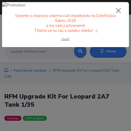
+420 773 998 582
CZK
(Po-Pá, 8-18 hod.)
Vyberte si dopravu zdarma vaší objednávky na Dobříšskou
Šelmu 2026
a my vám ji přivezeme!
0
0 Kč
Těšíme se na vás u našeho stánku! :-)
Zavřít
Menu
Plastikové modely
RFM Upgrade Kit For Leopard 2A7 Tank
1/35
RFM Upgrade Kit For Leopard 2A7
Tank 1/35
Novinka
TOP produkt